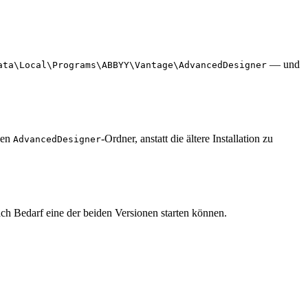
— und
ata\Local\Programs\ABBYY\Vantage\AdvancedDesigner
uen
-Ordner, anstatt die ältere Installation zu
AdvancedDesigner
ch Bedarf eine der beiden Versionen starten können.