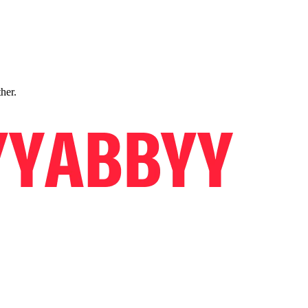
ther.