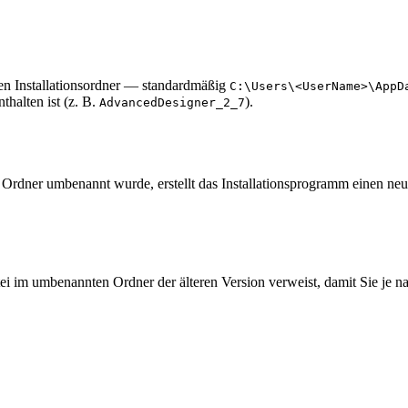
nen Installationsordner — standardmäßig
C:\Users\<UserName>\AppD
halten ist (z. B.
).
AdvancedDesigner_2_7
e Ordner umbenannt wurde, erstellt das Installationsprogramm einen ne
ei im umbenannten Ordner der älteren Version verweist, damit Sie je na