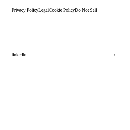
Privacy Policy
Legal
Cookie Policy
Do Not Sell
linkedin
x
Assistant