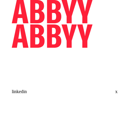
linkedin
x