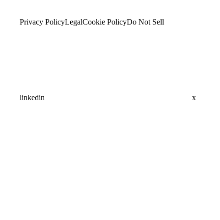
Privacy Policy
Legal
Cookie Policy
Do Not Sell
linkedin
x
Assistant