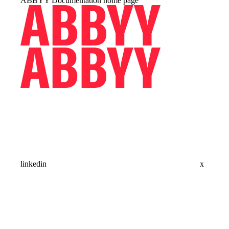
ABBYY Documentation
home page
linkedin
x