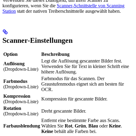
Verwenden Sie dieses Dialogfeld, um Ihren Scanner zu
konfigurieren, wenn Sie die
Scanner-Schnittstelle von Scanning
Station
statt der nativen Treiberschnittstelle ausgewählt haben.
Scanner-Einstellungen
Option
Beschreibung
Legt die Auflösung gescannter Bilder fest.
Auflösung
Verwenden Sie für Text in kleiner Schrift eine
(Dropdown-Liste)
höhere Auflösung.
Farbmodus für das Scannen. Der
Farbmodus
Graustufenmodus eignet sich am besten für
(Dropdown-Liste)
OCR.
Kompression
Kompression für gescannte Bilder.
(Dropdown-Liste)
Rotation
Dreht gescannte Bilder.
(Dropdown-Liste)
Entfernt eine bestimmte Farbe aus Scans.
Farbausblendung
Wählen Sie
Rot
,
Grün
,
Blau
oder
Keine
.
Keine
behält alle Farben bei.