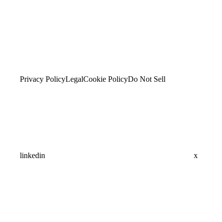
Privacy Policy
Legal
Cookie Policy
Do Not Sell
linkedin
x