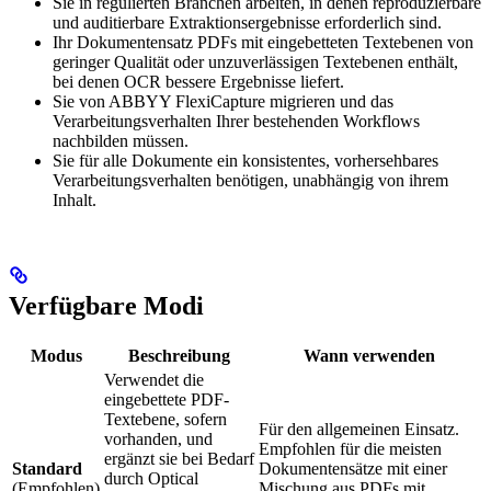
Sie in regulierten Branchen arbeiten, in denen reproduzierbare
und auditierbare Extraktionsergebnisse erforderlich sind.
Ihr Dokumentensatz PDFs mit eingebetteten Textebenen von
geringer Qualität oder unzuverlässigen Textebenen enthält,
bei denen OCR bessere Ergebnisse liefert.
Sie von ABBYY FlexiCapture migrieren und das
Verarbeitungsverhalten Ihrer bestehenden Workflows
nachbilden müssen.
Sie für alle Dokumente ein konsistentes, vorhersehbares
Verarbeitungsverhalten benötigen, unabhängig von ihrem
Inhalt.
Verfügbare Modi
Modus
Beschreibung
Wann verwenden
Verwendet die
eingebettete PDF-
Textebene, sofern
Für den allgemeinen Einsatz.
vorhanden, und
Empfohlen für die meisten
ergänzt sie bei Bedarf
Standard
Dokumentensätze mit einer
durch Optical
(Empfohlen)
Mischung aus PDFs mit