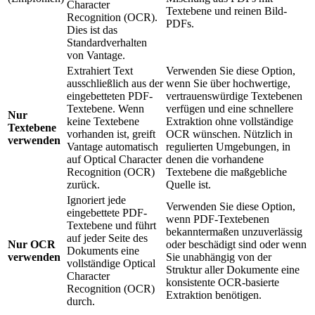
Character
Textebene und reinen Bild-
Recognition (OCR).
PDFs.
Dies ist das
Standardverhalten
von Vantage.
Extrahiert Text
Verwenden Sie diese Option,
ausschließlich aus der
wenn Sie über hochwertige,
eingebetteten PDF-
vertrauenswürdige Textebenen
Textebene. Wenn
verfügen und eine schnellere
Nur
keine Textebene
Extraktion ohne vollständige
Textebene
vorhanden ist, greift
OCR wünschen. Nützlich in
verwenden
Vantage automatisch
regulierten Umgebungen, in
auf Optical Character
denen die vorhandene
Recognition (OCR)
Textebene die maßgebliche
zurück.
Quelle ist.
Ignoriert jede
Verwenden Sie diese Option,
eingebettete PDF-
wenn PDF-Textebenen
Textebene und führt
bekanntermaßen unzuverlässig
auf jeder Seite des
Nur OCR
oder beschädigt sind oder wenn
Dokuments eine
verwenden
Sie unabhängig von der
vollständige Optical
Struktur aller Dokumente eine
Character
konsistente OCR-basierte
Recognition (OCR)
Extraktion benötigen.
durch.