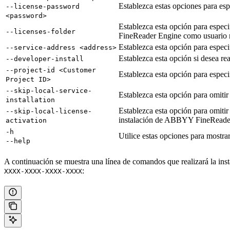
Establezca estas opciones para espec
--license-password
<password>
Establezca esta opción para especi
--licenses-folder
FineReader Engine como usuario n
Establezca esta opción para especi
--service-address <address>
Establezca esta opción si desea rea
--developer-install
--project-id <Customer
Establezca esta opción para especi
Project ID>
--skip-local-service-
Establezca esta opción para omitir l
installation
Establezca esta opción para omitir 
--skip-local-license-
instalación de ABBYY FineReade
activation
-h
Utilice estas opciones para mostra
--help
A continuación se muestra una línea de comandos que realizará la inst
:
XXXX-XXXX-XXXX-XXXX