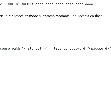
2 --serial-number XXXX-XXXX-XXXX-XXXX-XXXX-XXXX
 de la biblioteca en modo silencioso mediante una licencia en línea:
cense-path "<file path>" --license-password "<password>"