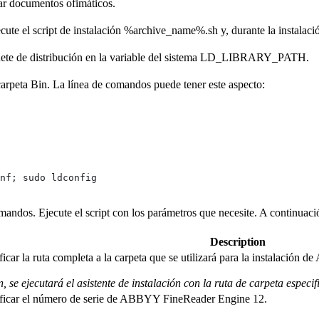
sar documentos ofimáticos.
cute el script de instalación %archive_name%.sh y, durante la instalaci
 paquete de distribución en la variable del sistema LD_LIBRARY_PATH.
a carpeta Bin. La línea de comandos puede tener este aspecto:
nf; sudo ldconfig
mandos. Ejecute el script con los parámetros que necesite. A continuaci
Description
ficar la ruta completa a la carpeta que se utilizará para la instalació
n, se ejecutará el asistente de instalación con la ruta de carpeta espec
cificar el número de serie de ABBYY FineReader Engine 12.