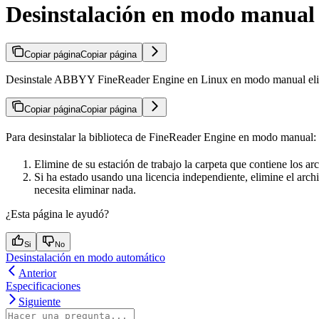
Desinstalación en modo manual
Copiar página
Copiar página
Desinstale ABBYY FineReader Engine en Linux en modo manual eliminan
Copiar página
Copiar página
Para desinstalar la biblioteca de FineReader Engine en modo manual:
Elimine de su estación de trabajo la carpeta que contiene los a
Si ha estado usando una licencia independiente, elimine el archi
necesita eliminar nada.
¿Esta página le ayudó?
Si
No
Desinstalación en modo automático
Anterior
Especificaciones
Siguiente