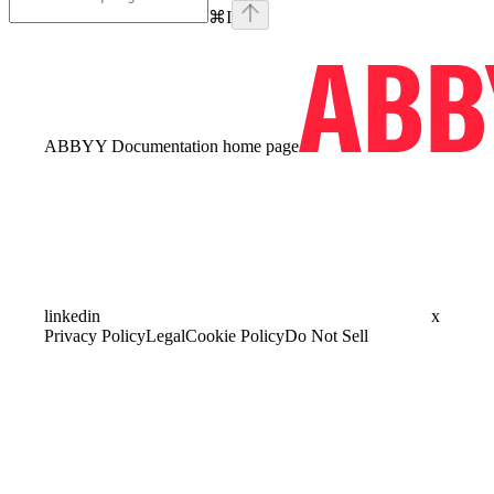
⌘
I
ABBYY Documentation
home page
linkedin
x
Privacy Policy
Legal
Cookie Policy
Do Not Sell