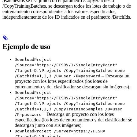
/BatchesIds se usa junto con el parámetro /CopyBatches o
/CopyTrainingBatches, se descargan todos los lotes de trabajo o de
entrenamiento correspondientes a los valores especificados,
independientemente de los ID indicados en el parámetro /BatchIds.
Ejemplo de uso
DownloadProject
/Source="https://FCSRV/1/SingleEntryPoint"
/Target=D:\Projects /CopyTrainingBatches=none
– Descarga un
/BatchIds=1,2,3 /U=user /P=password
proyecto con los lotes especificados (los lotes de
entrenamiento y del clasificador se descargan sin imágenes).
DownloadProject
/Source="https://FCSRV/1/SingleEntryPoint"
/Target=D:\Projects /CopyTrainingBatches=none
/BatchIds=1,2,3 /CopyTrainingSamples /U=user
– Descarga un proyecto con los lotes
/P=password
especificados (los lotes de entrenamiento y del clasificador se
descargan junto con sus imágenes).
DownloadProject /Server=https://FCSRV
/Target=D:\Projects