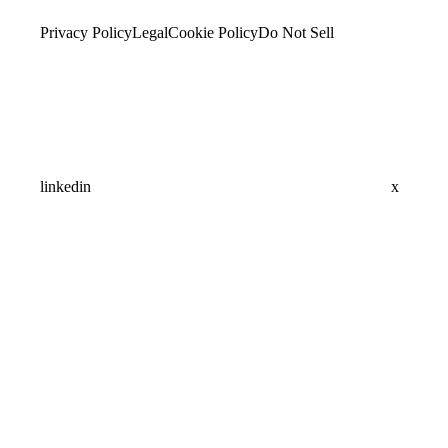
Privacy Policy
Legal
Cookie Policy
Do Not Sell
linkedin
x
Assistant