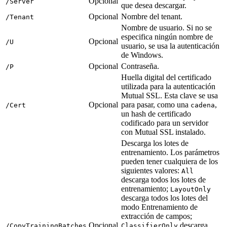
Opcional
/Server
que desea descargar.
Opcional
Nombre del tenant.
/Tenant
Nombre de usuario. Si no se
especifica ningún nombre de
Opcional
/U
usuario, se usa la autenticación
de Windows.
Opcional
Contraseña.
/P
Huella digital del certificado
utilizada para la autenticación
Mutual SSL. Esta clave se usa
Opcional
para pasar, como una
,
/Cert
cadena
un hash de certificado
codificado para un servidor
con Mutual SSL instalado.
Descarga los lotes de
entrenamiento. Los parámetros
pueden tener cualquiera de los
siguientes valores:
All
descarga todos los lotes de
entrenamiento;
LayoutOnly
descarga todos los lotes del
modo Entrenamiento de
extracción de campos;
Opcional
descarga
/CopyTrainingBatches
ClassifierOnly