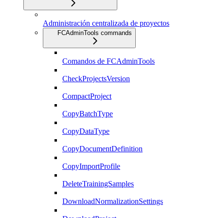
Administración centralizada de proyectos
FCAdminTools commands
Comandos de FCAdminTools
CheckProjectsVersion
CompactProject
CopyBatchType
CopyDataType
CopyDocumentDefinition
CopyImportProfile
DeleteTrainingSamples
DownloadNormalizationSettings