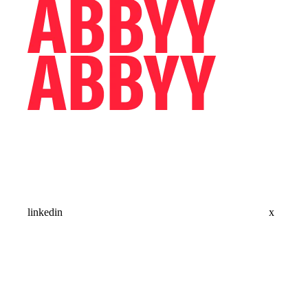
linkedin
x