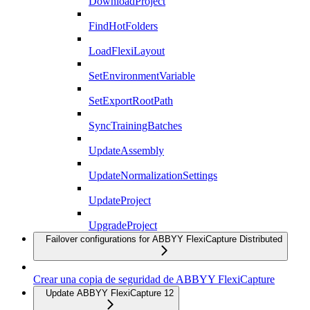
DownloadProject
FindHotFolders
LoadFlexiLayout
SetEnvironmentVariable
SetExportRootPath
SyncTrainingBatches
UpdateAssembly
UpdateNormalizationSettings
UpdateProject
UpgradeProject
Failover configurations for ABBYY FlexiCapture Distributed
Crear una copia de seguridad de ABBYY FlexiCapture
Update ABBYY FlexiCapture 12