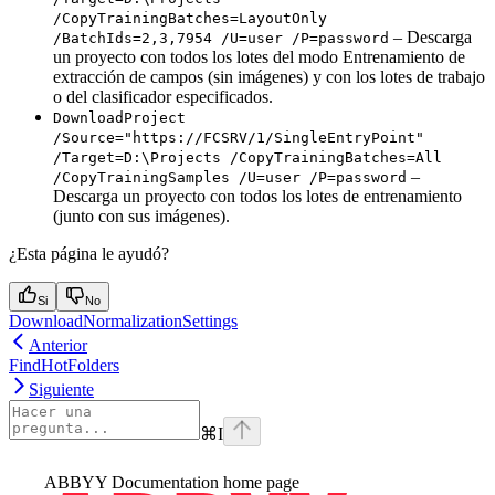
/CopyTrainingBatches=LayoutOnly
– Descarga
/BatchIds=2,3,7954 /U=user /P=password
un proyecto con todos los lotes del modo Entrenamiento de
extracción de campos (sin imágenes) y con los lotes de trabajo
o del clasificador especificados.
DownloadProject
/Source="https://FCSRV/1/SingleEntryPoint"
/Target=D:\Projects /CopyTrainingBatches=All
–
/CopyTrainingSamples /U=user /P=password
Descarga un proyecto con todos los lotes de entrenamiento
(junto con sus imágenes).
¿Esta página le ayudó?
Si
No
DownloadNormalizationSettings
Anterior
FindHotFolders
Siguiente
⌘
I
ABBYY Documentation
home page