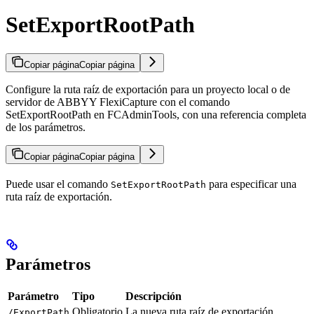
SetExportRootPath
Copiar página
Copiar página
Configure la ruta raíz de exportación para un proyecto local o de
servidor de ABBYY FlexiCapture con el comando
SetExportRootPath en FCAdminTools, con una referencia completa
de los parámetros.
Copiar página
Copiar página
Puede usar el comando
para especificar una
SetExportRootPath
ruta raíz de exportación.
Parámetros
Parámetro
Tipo
Descripción
Obligatorio
La nueva ruta raíz de exportación.
/ExportPath