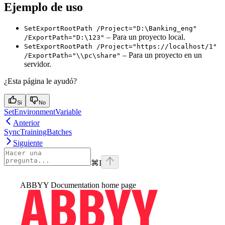
Ejemplo de uso
SetExportRootPath /Project="D:\Banking_eng"
– Para un proyecto local.
/ExportPath="D:\123"
SetExportRootPath /Project="https://localhost/1"
– Para un proyecto en un
/ExportPath="\\pc\share"
servidor.
¿Esta página le ayudó?
Si
No
SetEnvironmentVariable
Anterior
SyncTrainingBatches
Siguiente
⌘
I
ABBYY Documentation
home page