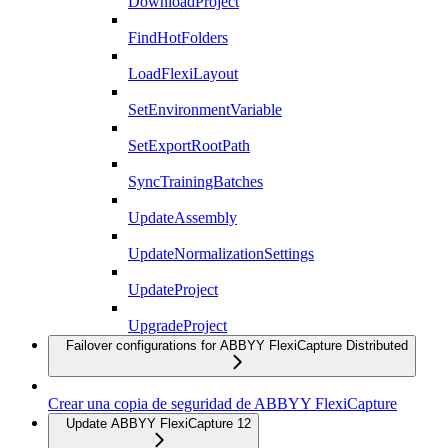
DownloadProject
FindHotFolders
LoadFlexiLayout
SetEnvironmentVariable
SetExportRootPath
SyncTrainingBatches
UpdateAssembly
UpdateNormalizationSettings
UpdateProject
UpgradeProject
Failover configurations for ABBYY FlexiCapture Distributed
Crear una copia de seguridad de ABBYY FlexiCapture
Update ABBYY FlexiCapture 12