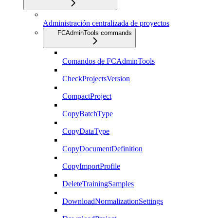
Administración centralizada de proyectos
FCAdminTools commands
Comandos de FCAdminTools
CheckProjectsVersion
CompactProject
CopyBatchType
CopyDataType
CopyDocumentDefinition
CopyImportProfile
DeleteTrainingSamples
DownloadNormalizationSettings