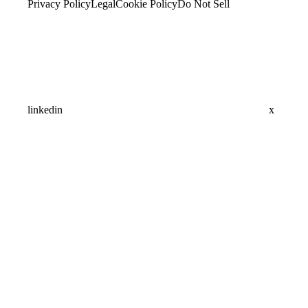
Privacy Policy
Legal
Cookie Policy
Do Not Sell
linkedin
x
Assistant