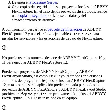
Detenga el
Processing Server
.
Cree copias de seguridad de sus proyectos locales de ABBYY
FlexiCapture. En el caso de los proyectos distribuidos, realice
una
copia de seguridad
de la base de datos y del
almacenamiento de archivos.
A continuación, descargue el
paquete de instalación
de ABBYY
FlexiCapture 12 y use el archivo ejecutable
para
Autorun.exe
instalar los servidores y las estaciones de trabajo de FlexiCapture.
No puede usar los números de serie de ABBYY FlexiCapture 10 y
11 para ejecutar ABBYY FlexiCapture 12.
Puede usar proyectos de ABBYY FlexiCapture y ABBYY
FlexiLayout Studio, así como FlexiLayouts creados en versiones
anteriores del programa. Después de instalar ABBYY FlexiCapture
12, esta pasará a ser la aplicación predeterminada para todos los
proyectos de ABBYY FlexiCapture y ABBYY FlexiLayout Studio
(archivos
y
, respectivamente), incluso si ABBYY
*.fcproj
*.fsp
FlexiCapture 11 o 10 está instalado en su equipo.