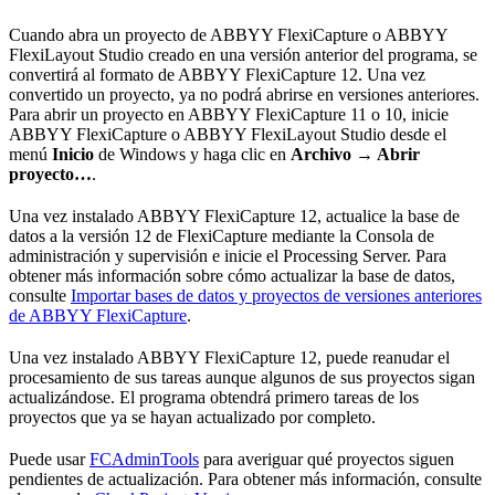
Cuando abra un proyecto de ABBYY FlexiCapture o ABBYY
FlexiLayout Studio creado en una versión anterior del programa, se
convertirá al formato de ABBYY FlexiCapture 12. Una vez
convertido un proyecto, ya no podrá abrirse en versiones anteriores.
Para abrir un proyecto en ABBYY FlexiCapture 11 o 10, inicie
ABBYY FlexiCapture o ABBYY FlexiLayout Studio desde el
menú
Inicio
de Windows y haga clic en
Archivo → Abrir
proyecto…
.
Una vez instalado ABBYY FlexiCapture 12, actualice la base de
datos a la versión 12 de FlexiCapture mediante la Consola de
administración y supervisión e inicie el Processing Server. Para
obtener más información sobre cómo actualizar la base de datos,
consulte
Importar bases de datos y proyectos de versiones anteriores
de ABBYY FlexiCapture
.
Una vez instalado ABBYY FlexiCapture 12, puede reanudar el
procesamiento de sus tareas aunque algunos de sus proyectos sigan
actualizándose. El programa obtendrá primero tareas de los
proyectos que ya se hayan actualizado por completo.
Puede usar
FCAdminTools
para averiguar qué proyectos siguen
pendientes de actualización. Para obtener más información, consulte