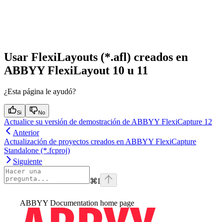
Usar FlexiLayouts (*.afl) creados en
ABBYY FlexiLayout 10 u 11
¿Esta página le ayudó?
Si
No
Actualice su versión de demostración de ABBYY FlexiCapture 12
Anterior
Actualización de proyectos creados en ABBYY FlexiCapture
Standalone (*.fcproj)
Siguiente
⌘
I
ABBYY Documentation
home page