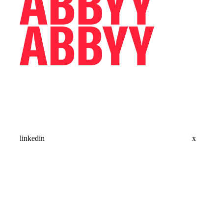
linkedin
x