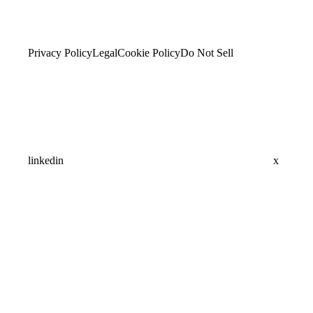
Privacy Policy
Legal
Cookie Policy
Do Not Sell
linkedin
x
Assistant