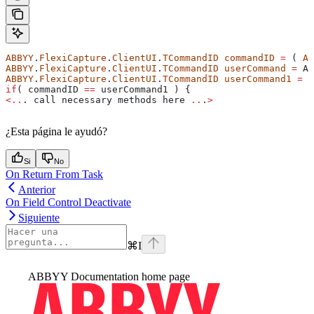
ABBYY
.
FlexiCapture
.
ClientUI
.
TCommandID
 commandID
 =
 ( 
AB
ABBYY
.
FlexiCapture
.
ClientUI
.
TCommandID
 userCommand
 =
 AB
ABBYY
.
FlexiCapture
.
ClientUI
.
TCommandID
 userCommand1
 =
 (
if
( 
commandID
 ==
 userCommand1
 ) {
<..
. 
call
 necessary
 methods
 here
 ..
.
>
¿Esta página le ayudó?
Si
No
On Return From Task
Anterior
On Field Control Deactivate
Siguiente
⌘
I
ABBYY Documentation
home page