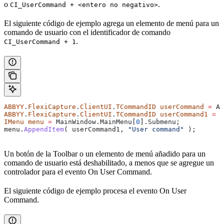
o
.
CI_UserCommand + <entero no negativo>
El siguiente código de ejemplo agrega un elemento de menú para un
comando de usuario con el identificador de comando
.
CI_UserCommand + 1
ABBYY
.
FlexiCapture
.
ClientUI
.
TCommandID
 userCommand
 =
 AB
ABBYY
.
FlexiCapture
.
ClientUI
.
TCommandID
 userCommand1
 =
 (
IMenu
 menu
 =
 MainWindow
.
MainMenu
[
0
].
Submenu
;
menu
.
AppendItem
( 
userCommand1
, 
"User command"
 );
Un botón de la Toolbar o un elemento de menú añadido para un
comando de usuario está deshabilitado, a menos que se agregue un
controlador para el evento On User Command.
El siguiente código de ejemplo procesa el evento On User
Command.