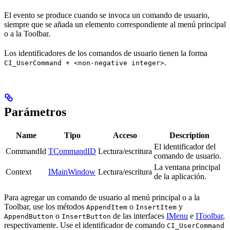
El evento se produce cuando se invoca un comando de usuario,
siempre que se añada un elemento correspondiente al menú principal
o a la Toolbar.
Los identificadores de los comandos de usuario tienen la forma
.
CI_UserCommand + <non-negative integer>
Parámetros
Name
Tipo
Acceso
Description
El identificador del
CommandId
TCommandID
Lectura/escritura
comando de usuario.
La ventana principal
Context
IMainWindow
Lectura/escritura
de la aplicación.
Para agregar un comando de usuario al menú principal o a la
Toolbar, use los métodos
o
y
AppendItem
InsertItem
o
de las interfaces
IMenu
e
IToolbar
,
AppendButton
InsertButton
respectivamente. Use el identificador de comando
CI_UserCommand