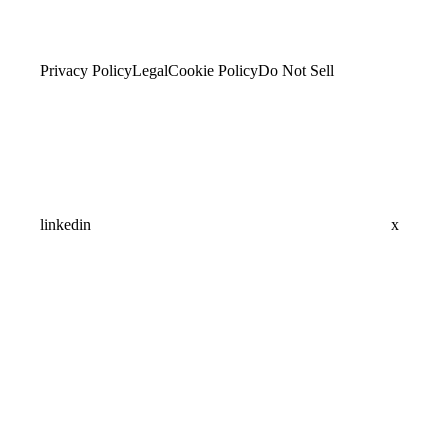
Privacy Policy
Legal
Cookie Policy
Do Not Sell
linkedin
x
Assistant