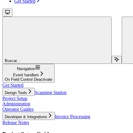
Get Started
Buscar...
Navigation
Event handlers
On Field Control Deactivate
Get Started
Scanning Station
Design Tools
Project Setup
Administration
Operator Guides
Invoice Processing
Developer & Integrations
Release Notes