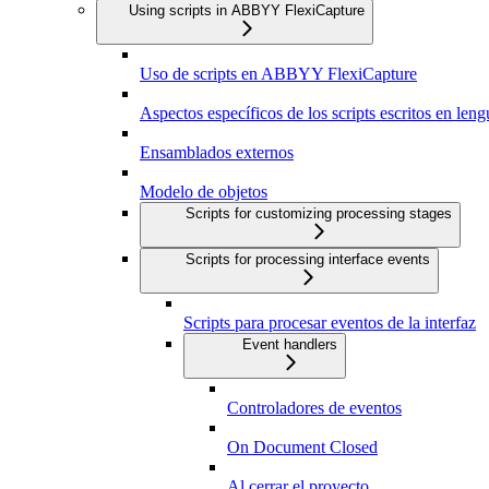
Using scripts in ABBYY FlexiCapture
Uso de scripts en ABBYY FlexiCapture
Aspectos específicos de los scripts escritos en len
Ensamblados externos
Modelo de objetos
Scripts for customizing processing stages
Scripts for processing interface events
Scripts para procesar eventos de la interfaz
Event handlers
Controladores de eventos
On Document Closed
Al cerrar el proyecto