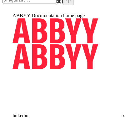
⌘
I
ABBYY Documentation
home page
linkedin
x