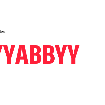
ther.