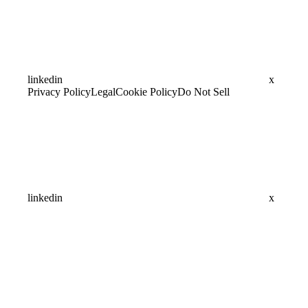
linkedin
x
Privacy Policy
Legal
Cookie Policy
Do Not Sell
linkedin
x
Assistant
Responses