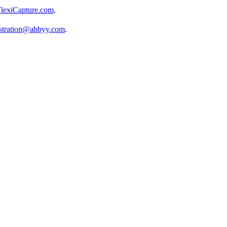
exiCapture.com
.
istration@abbyy.com
.