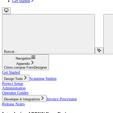
Get Started
Buscar...
Navigation
Appendix
Cómo comprar FormDesigner
Get Started
Scanning Station
Design Tools
Project Setup
Administration
Operator Guides
Invoice Processing
Developer & Integrations
Release Notes