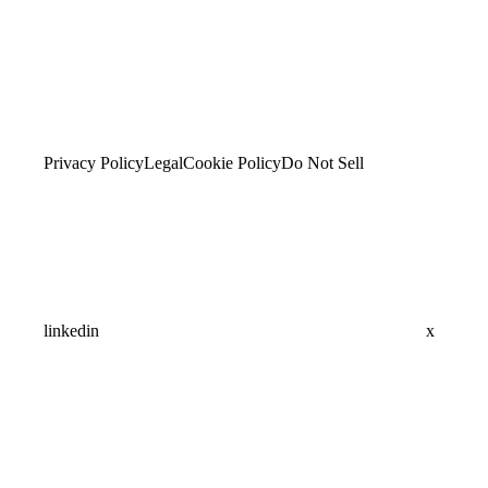
Privacy Policy
Legal
Cookie Policy
Do Not Sell
linkedin
x