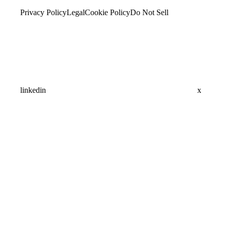
Privacy Policy
Legal
Cookie Policy
Do Not Sell
linkedin
x
Assistant