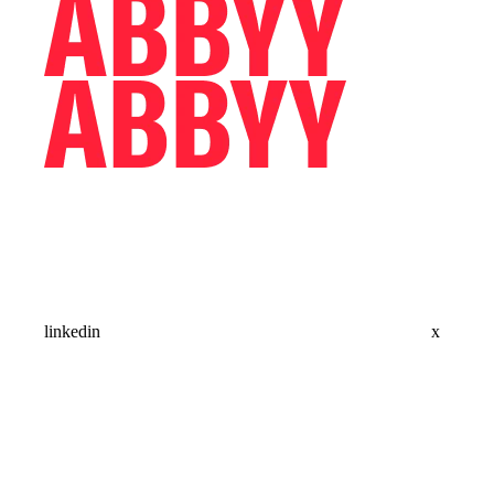
linkedin
x