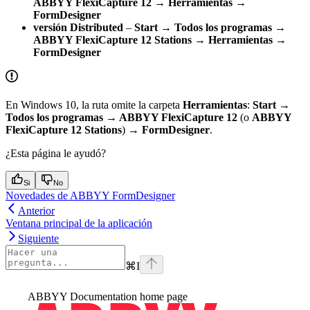
ABBYY FlexiCapture 12 → Herramientas →
FormDesigner
versión Distributed
–
Start → Todos los programas →
ABBYY FlexiCapture 12 Stations → Herramientas →
FormDesigner
En Windows 10, la ruta omite la carpeta
Herramientas
:
Start →
Todos los programas → ABBYY FlexiCapture 12
(o
ABBYY
FlexiCapture 12 Stations
)
→ FormDesigner
.
¿Esta página le ayudó?
Si
No
Novedades de ABBYY FormDesigner
Anterior
Ventana principal de la aplicación
Siguiente
⌘
I
ABBYY Documentation
home page