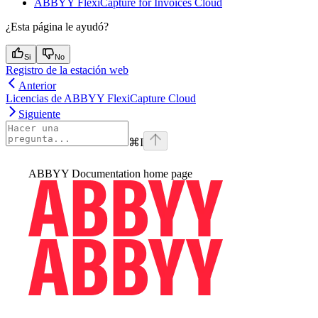
ABBYY FlexiCapture for Invoices Cloud
¿Esta página le ayudó?
Si
No
Registro de la estación web
Anterior
Licencias de ABBYY FlexiCapture Cloud
Siguiente
⌘
I
ABBYY Documentation
home page