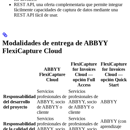
REST API, una oferta complementaria que permite integrar
fácilmente capacidades de captura de datos mediante una
REST API fácil de usar.
Modalidades de entrega de ABBYY
FlexiCapture Cloud
FlexiCapture
FlexiCapture
ABBYY
for Invoices
for Invoices
FlexiCapture
Cloud —
Cloud —
Cloud
opción Full
opción Quick
Access
Start
Servicios
Servicios
Responsabilidad
profesionales de
profesionales de
del desarrollo
ABBYY, socio
ABBYY, socio
ABBYY
del proyecto
de ABBYY o
de ABBYY o
cliente
cliente
Servicios
Servicios
ABBYY (con
Responsabilidad
profesionales de
profesionales de
aprendizaje
de la calidad del
ABBYY, socio
ABBYY, socio