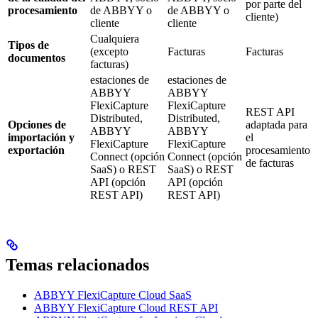
por parte del
procesamiento
de ABBYY o
de ABBYY o
cliente)
cliente
cliente
Cualquiera
Tipos de
(excepto
Facturas
Facturas
documentos
facturas)
estaciones de
estaciones de
ABBYY
ABBYY
FlexiCapture
FlexiCapture
REST API
Distributed,
Distributed,
Opciones de
adaptada para
ABBYY
ABBYY
importación y
el
FlexiCapture
FlexiCapture
exportación
procesamiento
Connect (opción
Connect (opción
de facturas
SaaS) o REST
SaaS) o REST
API (opción
API (opción
REST API)
REST API)
Temas relacionados
ABBYY FlexiCapture Cloud SaaS
ABBYY FlexiCapture Cloud REST API