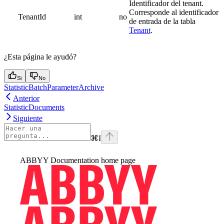
Identificador del tenant.
Corresponde al identificador
TenantId
int
no
de entrada de la tabla
Tenant
.
¿Esta página le ayudó?
Si
No
StatisticBatchParameterArchive
Anterior
StatisticDocuments
Siguiente
⌘
I
ABBYY Documentation
home page