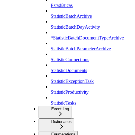
Estadísticas
StatisticBatchArchive
StatisticBatchDayActivity
*StatisticBatchDocumentTypeArchive
StatisticBatchParameterArchive
StatisticConnections
StatisticDocuments
StatisticExceptionTask
StatisticProductivity
StatisticTasks
Event Log
Dictionaries
Enumerations