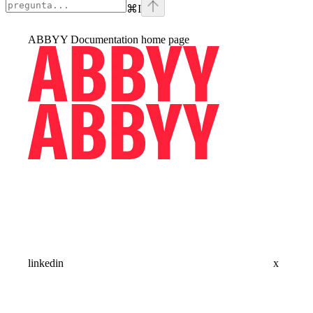
⌘
I
ABBYY Documentation
home page
linkedin
x