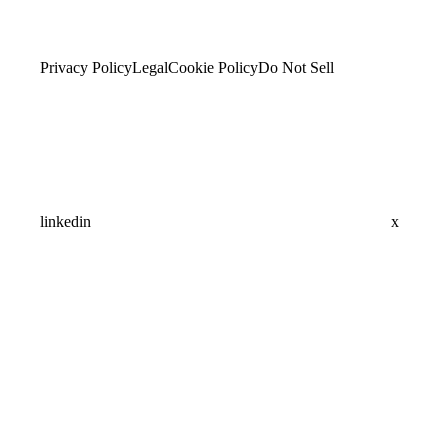
Privacy Policy
Legal
Cookie Policy
Do Not Sell
linkedin
x
Assistant