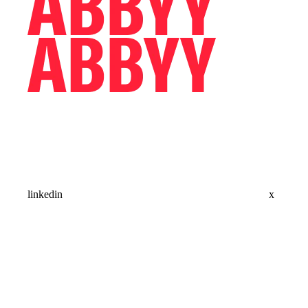
linkedin
x