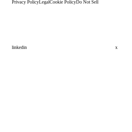
Privacy Policy
Legal
Cookie Policy
Do Not Sell
linkedin
x
Assistant