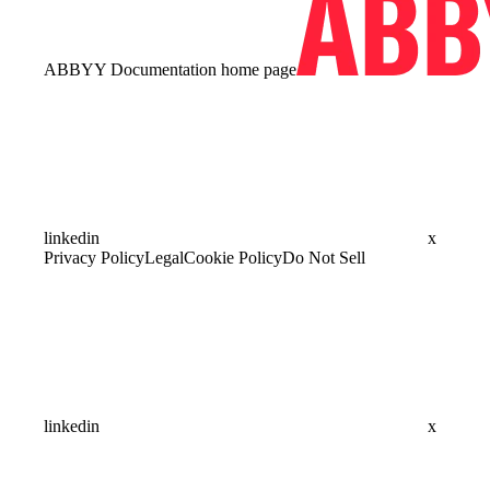
ABBYY Documentation
home page
linkedin
x
Privacy Policy
Legal
Cookie Policy
Do Not Sell
linkedin
x