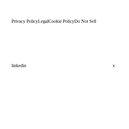
Privacy Policy
Legal
Cookie Policy
Do Not Sell
linkedin
x
Assistant