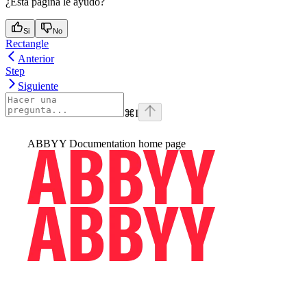
¿Esta página le ayudó?
Si
No
Rectangle
Anterior
Step
Siguiente
⌘
I
ABBYY Documentation
home page