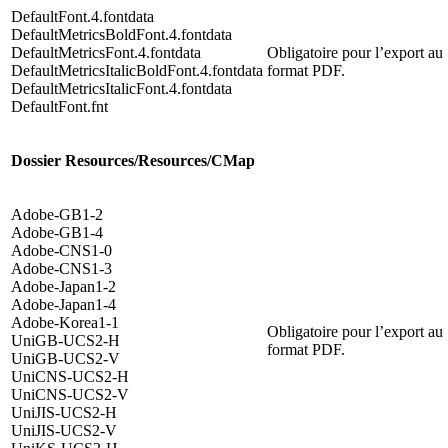
DefaultFont.4.fontdata
DefaultMetricsBoldFont.4.fontdata
DefaultMetricsFont.4.fontdata
Obligatoire pour l’export au
DefaultMetricsItalicBoldFont.4.fontdata
format PDF.
DefaultMetricsItalicFont.4.fontdata
DefaultFont.fnt
Dossier Resources/Resources/CMap
Adobe-GB1-2
Adobe-GB1-4
Adobe-CNS1-0
Adobe-CNS1-3
Adobe-Japan1-2
Adobe-Japan1-4
Adobe-Korea1-1
Obligatoire pour l’export au
UniGB-UCS2-H
format PDF.
UniGB-UCS2-V
UniCNS-UCS2-H
UniCNS-UCS2-V
UniJIS-UCS2-H
UniJIS-UCS2-V