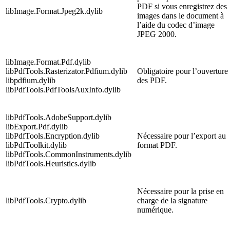
PDF si vous enregistrez des
libImage.Format.Jpeg2k.dylib
images dans le document à
l’aide du codec d’image
JPEG 2000.
libImage.Format.Pdf.dylib
libPdfTools.Rasterizator.Pdfium.dylib
Obligatoire pour l’ouverture
libpdfium.dylib
des PDF.
libPdfTools.PdfToolsAuxInfo.dylib
libPdfTools.AdobeSupport.dylib
libExport.Pdf.dylib
libPdfTools.Encryption.dylib
Nécessaire pour l’export au
libPdfToolkit.dylib
format PDF.
libPdfTools.CommonInstruments.dylib
libPdfTools.Heuristics.dylib
Nécessaire pour la prise en
libPdfTools.Crypto.dylib
charge de la signature
numérique.