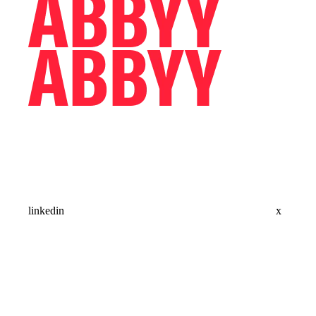
linkedin
x