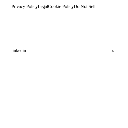
Privacy Policy
Legal
Cookie Policy
Do Not Sell
linkedin
x
Assistant