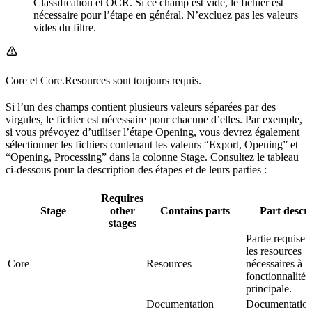
Classification et OCR. Si ce champ est vide, le fichier est
nécessaire pour l’étape en général. N’excluez pas les valeurs
vides du filtre.
Core et Core.Resources sont toujours requis.
Si l’un des champs contient plusieurs valeurs séparées par des
virgules, le fichier est nécessaire pour chacune d’elles. Par exemple,
si vous prévoyez d’utiliser l’étape Opening, vous devrez également
sélectionner les fichiers contenant les valeurs “Export, Opening” et
“Opening, Processing” dans la colonne Stage. Consultez le tableau
ci-dessous pour la description des étapes et de leurs parties :
Requires
Stage
other
Contains parts
Part descri
stages
Partie requise.
les resources
Core
Resources
nécessaires à l
fonctionnalité
principale.
Documentation
Documentation