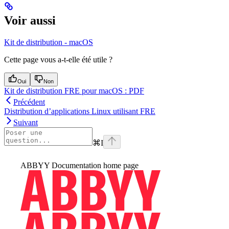
Voir aussi
Kit de distribution - macOS
Cette page vous a-t-elle été utile ?
Oui
Non
Kit de distribution FRE pour macOS : PDF
Précédent
Distribution d’applications Linux utilisant FRE
Suivant
⌘
I
ABBYY Documentation
home page