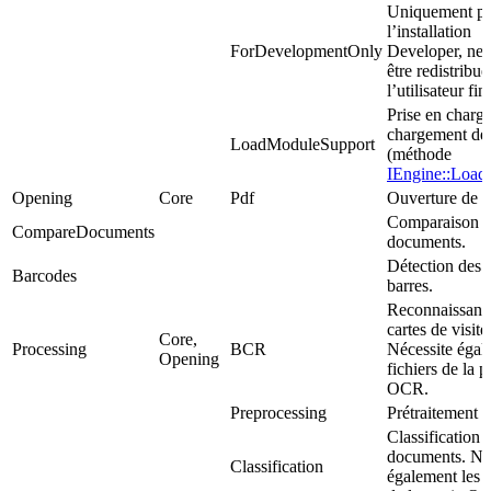
Uniquement p
l’installation
ForDevelopmentOnly
Developer, ne 
être redistribué
l’utilisateur fin
Prise en charg
chargement de
LoadModuleSupport
(méthode
IEngine::Loa
Opening
Core
Pdf
Ouverture de 
Comparaison 
CompareDocuments
documents.
Détection des 
Barcodes
barres.
Reconnaissanc
cartes de visite
Core,
Processing
BCR
Nécessite égal
Opening
fichiers de la p
OCR.
Preprocessing
Prétraitement 
Classification 
documents. Né
Classification
également les f