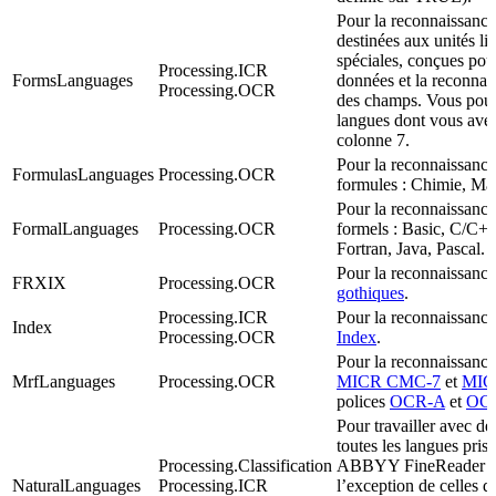
Pour la reconnaissance
destinées aux unités li
spéciales, conçues pour
Processing.ICR
FormsLanguages
données et la reconnai
Processing.OCR
des champs. Vous pouve
langues dont vous avez
colonne 7.
Pour la reconnaissance
FormulasLanguages
Processing.OCR
formules : Chimie, Ma
Pour la reconnaissance
FormalLanguages
Processing.OCR
formels : Basic, C/C
Fortran, Java, Pascal.
Pour la reconnaissance
FRXIX
Processing.OCR
gothiques
.
Processing.ICR
Pour la reconnaissance
Index
Processing.OCR
Index
.
Pour la reconnaissance
MrfLanguages
Processing.OCR
MICR CMC-7
et
MIC
polices
OCR-A
et
OC
Pour travailler avec d
toutes les langues pris
Processing.Classification
ABBYY FineReader E
NaturalLanguages
Processing.ICR
l’exception de celles d