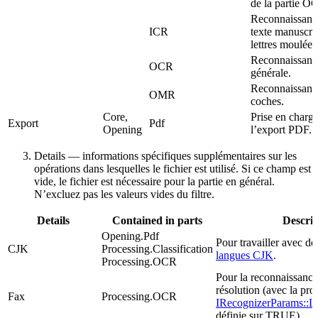
de la partie O
Reconnaissanc
ICR
texte manuscrit
lettres moulées
Reconnaissanc
OCR
générale.
Reconnaissanc
OMR
coches.
Core,
Prise en charg
Export
Pdf
Opening
l’export PDF.
Details — informations spécifiques supplémentaires sur les
opérations dans lesquelles le fichier est utilisé. Si ce champ est
vide, le fichier est nécessaire pour la partie en général.
N’excluez pas les valeurs vides du filtre.
Details
Contained in parts
Descrip
Opening.Pdf
Pour travailler avec d
CJK
Processing.Classification
langues CJK
.
Processing.OCR
Pour la reconnaissance
résolution (avec la pro
Fax
Processing.OCR
IRecognizerParams::
définie sur TRUE).