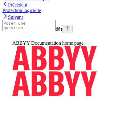
Précédent
Protection logicielle
Suivant
⌘
I
ABBYY Documentation
home page