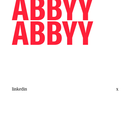
linkedin
x