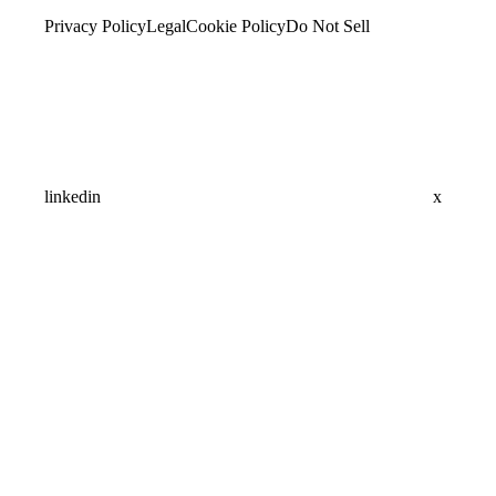
Privacy Policy
Legal
Cookie Policy
Do Not Sell
linkedin
x
Assistant