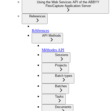
Using the Web Services API of the ABBYY
FlexiCapture Application Server
References
Références
API Methods
Méthodes API
Sessions
Projects
Batch types
Batches
Tasks
Documents