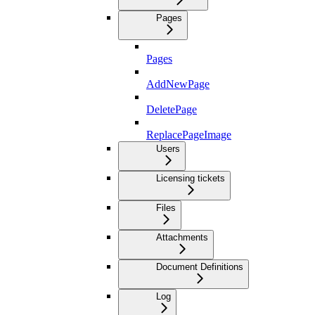
Pages
Pages
AddNewPage
DeletePage
ReplacePageImage
Users
Licensing tickets
Files
Attachments
Document Definitions
Log