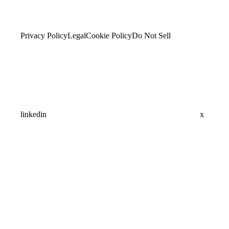
Privacy Policy
Legal
Cookie Policy
Do Not Sell
linkedin
x
Assistant