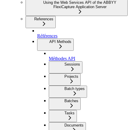
Using the Web Services API of the ABBYY
FlexiCapture Application Server
References
Références
API Methods
Méthodes API
Sessions
Projects
Batch types
Batches
Tasks
Documents