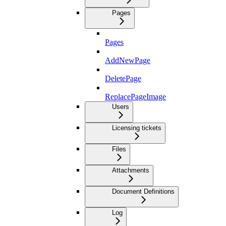
Pages
Pages
AddNewPage
DeletePage
ReplacePageImage
Users
Licensing tickets
Files
Attachments
Document Definitions
Log