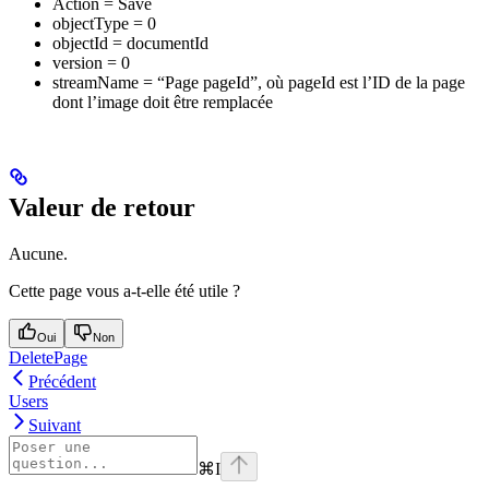
Action = Save
objectType = 0
objectId = documentId
version = 0
streamName = “Page pageId”, où pageId est l’ID de la page
dont l’image doit être remplacée
Valeur de retour
Aucune.
Cette page vous a-t-elle été utile ?
Oui
Non
DeletePage
Précédent
Users
Suivant
⌘
I