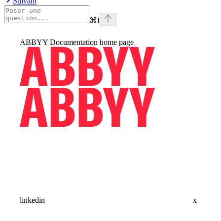
Suivant
⌘
I
ABBYY Documentation
home page
linkedin
x