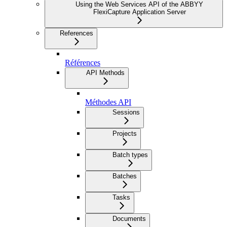
Using the Web Services API of the ABBYY
FlexiCapture Application Server
References
Références
API Methods
Méthodes API
Sessions
Projects
Batch types
Batches
Tasks
Documents