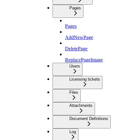
Pages
Pages
AddNewPage
DeletePage
ReplacePageImage
Users
Licensing tickets
Files
Attachments
Document Definitions
Log