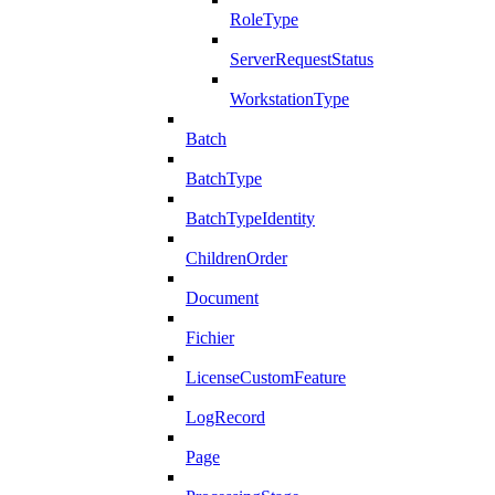
RoleType
ServerRequestStatus
WorkstationType
Batch
BatchType
BatchTypeIdentity
ChildrenOrder
Document
Fichier
LicenseCustomFeature
LogRecord
Page