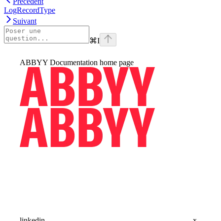
Précédent
LogRecordType
Suivant
⌘
I
ABBYY Documentation
home page
linkedin
x