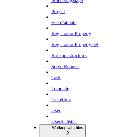
ProcessingStage
Project
File d’attente
RegistrationProperty
RegistrationPropertyDef
Role api structures
ServerRequest
Task
Template
TicketInfo
User
UserStatistics
Working with files