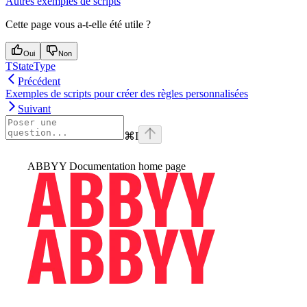
Autres exemples de scripts
Cette page vous a-t-elle été utile ?
Oui
Non
TStateType
Précédent
Exemples de scripts pour créer des règles personnalisées
Suivant
⌘
I
ABBYY Documentation
home page