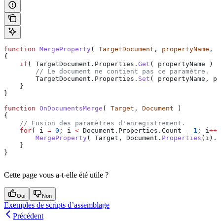
function
 MergeProperty
( 
TargetDocument
, 
propertyName
, 
p
{
    if
( 
TargetDocument
.
Properties
.
Get
( 
propertyName
 ) 
=
        // Le document ne contient pas ce paramètre.
        TargetDocument
.
Properties
.
Set
( 
propertyName
, 
pr
    }
}
function
 OnDocumentsMerge
( 
Target
, 
Document
 )
{
    // Fusion des paramètres d'enregistrement.
    for
( 
i
 =
 0
; 
i
 <
 Document
.
Properties
.
Count
 -
 1
; 
i
++
 
        MergeProperty
( 
Target
, 
Document
.
Properties
(
i
).
N
    }
}
Cette page vous a-t-elle été utile ?
Oui
Non
Exemples de scripts d’assemblage
Précédent