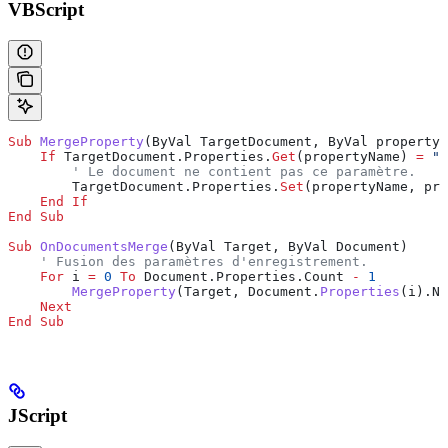
VBScript
Sub
 MergeProperty
(
ByVal TargetDocument, ByVal propertyN
    If
 TargetDocument.Properties.
Get
(
propertyName
) 
=
 ""
        ' Le document ne contient pas ce paramètre.
        TargetDocument.Properties.
Set
(
propertyName
,
 pro
    End If
End Sub
Sub
 OnDocumentsMerge
(
ByVal Target, ByVal Document
)
    ' Fusion des paramètres d'enregistrement.
    For
 i
 =
 0
 To
 Document.Properties.
Count
 -
 1
        MergeProperty
(
Target
, Document.
Properties
(
i
).Na
    Next
End Sub
JScript