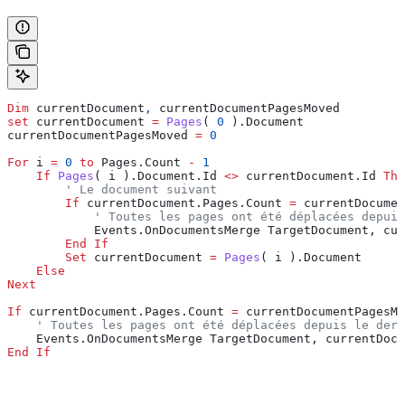
Dim
 currentDocument
,
 currentDocumentPagesMoved
set 
currentDocument
 =
 Pages
( 
0
 ).Document
currentDocumentPagesMoved
 =
 0
For
 i
 =
 0
 to
 Pages.
Count
 -
 1
    If
 Pages
(
 i
 ).Document.
Id
 <>
 currentDocument.Id 
The
        ' Le document suivant
        If
 currentDocument.Pages.
Count
 =
 currentDocume
            ' Toutes les pages ont été déplacées depuis
            Events.OnDocumentsMerge TargetDocument,
 cur
        End If
        Set 
currentDocument
 =
 Pages
(
 i
 ).Document
    Else
Next
If
 currentDocument.Pages.
Count
 =
 currentDocumentPagesMo
    ' Toutes les pages ont été déplacées depuis le dern
    Events.OnDocumentsMerge TargetDocument,
 currentDocu
End If