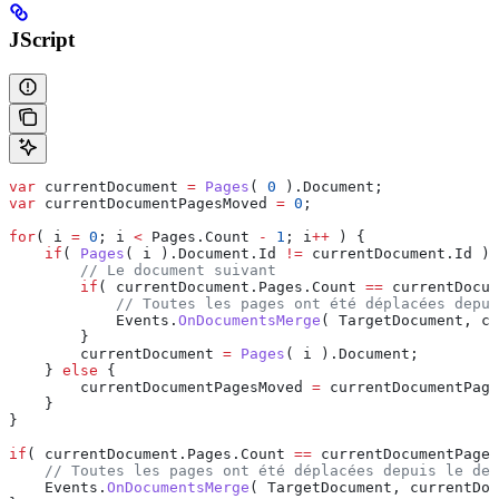
JScript
var
 currentDocument
 =
 Pages
( 
0
 ).
Document
;
var
 currentDocumentPagesMoved
 =
 0
;
for
( 
i
 =
 0
; 
i
 <
 Pages
.
Count
 -
 1
; 
i
++
 ) {
    if
( 
Pages
( 
i
 ).
Document
.
Id
 !=
 currentDocument
.
Id
 ) 
        // Le document suivant
        if
( 
currentDocument
.
Pages
.
Count
 ==
 currentDocum
            // Toutes les pages ont été déplacées depui
            Events
.
OnDocumentsMerge
( 
TargetDocument
, 
cu
        }
        currentDocument
 =
 Pages
( 
i
 ).
Document
;
    } 
else
 {
        currentDocumentPagesMoved
 =
 currentDocumentPage
    }
}
if
( 
currentDocument
.
Pages
.
Count
 ==
 currentDocumentPages
    // Toutes les pages ont été déplacées depuis le der
    Events
.
OnDocumentsMerge
( 
TargetDocument
, 
currentDoc