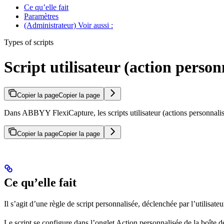
Ce qu’elle fait
Paramètres
(Administrateur) Voir aussi :
Types of scripts
Script utilisateur (action person
Copier la page
Copier la page
Dans ABBYY FlexiCapture, les scripts utilisateur (actions personnalis
Copier la page
Copier la page
Ce qu’elle fait
Il s’agit d’une règle de script personnalisée, déclenchée par l’utilisa
Le script se configure dans l’onglet Action personnalisée de la boîte 