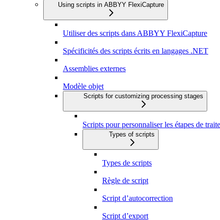
Using scripts in ABBYY FlexiCapture
Utiliser des scripts dans ABBYY FlexiCapture
Spécificités des scripts écrits en langages .NET
Assemblies externes
Modèle objet
Scripts for customizing processing stages
Scripts pour personnaliser les étapes de trai
Types of scripts
Types de scripts
Règle de script
Script d’autocorrection
Script d’export