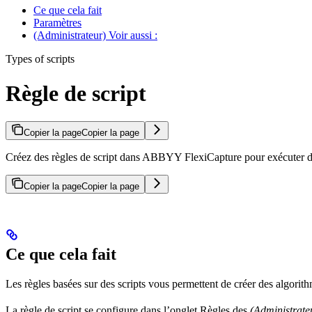
Ce que cela fait
Paramètres
(Administrateur) Voir aussi :
Types of scripts
Règle de script
Copier la page
Copier la page
Créez des règles de script dans ABBYY FlexiCapture pour exécuter des
Copier la page
Copier la page
Ce que cela fait
Les règles basées sur des scripts vous permettent de créer des algorit
La règle de script se configure dans l’onglet Règles des
(Administrate