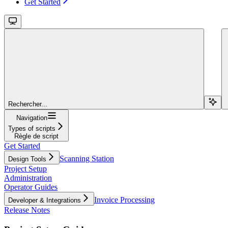
Get Started
Rechercher...
Navigation
Types of scripts
Règle de script
Get Started
Scanning Station
Design Tools
Project Setup
Administration
Operator Guides
Invoice Processing
Developer & Integrations
Release Notes