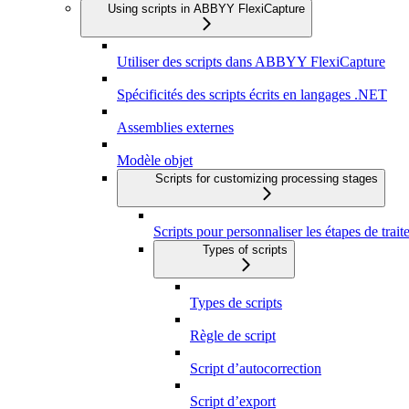
Using scripts in ABBYY FlexiCapture
Utiliser des scripts dans ABBYY FlexiCapture
Spécificités des scripts écrits en langages .NET
Assemblies externes
Modèle objet
Scripts for customizing processing stages
Scripts pour personnaliser les étapes de trai
Types of scripts
Types de scripts
Règle de script
Script d’autocorrection
Script d’export