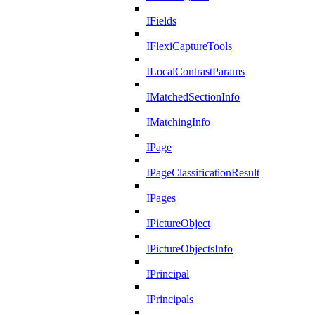
IFields
IFlexiCaptureTools
ILocalContrastParams
IMatchedSectionInfo
IMatchingInfo
IPage
IPageClassificationResult
IPages
IPictureObject
IPictureObjectsInfo
IPrincipal
IPrincipals