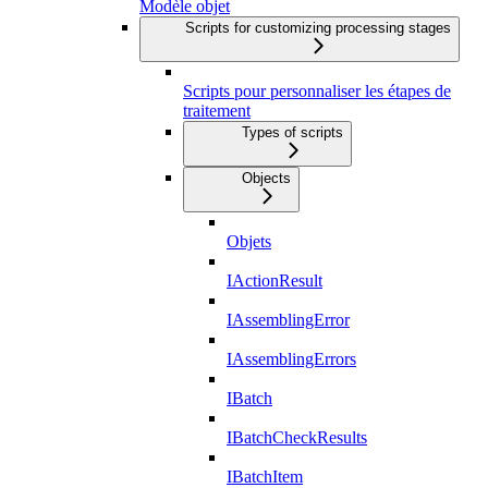
Modèle objet
Scripts for customizing processing stages
Scripts pour personnaliser les étapes de
traitement
Types of scripts
Objects
Objets
IActionResult
IAssemblingError
IAssemblingErrors
IBatch
IBatchCheckResults
IBatchItem