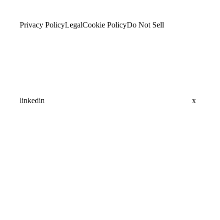
Privacy Policy
Legal
Cookie Policy
Do Not Sell
linkedin
x
Assistant