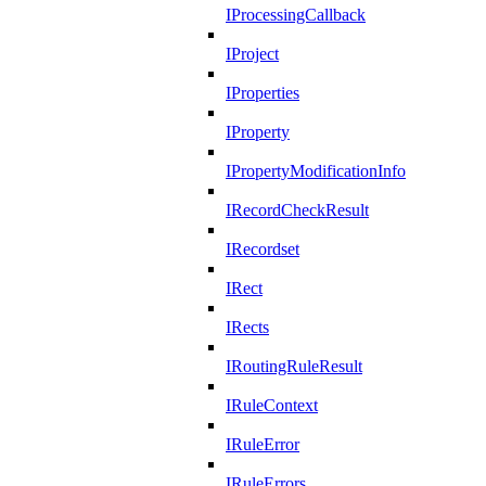
IProcessingCallback
IProject
IProperties
IProperty
IPropertyModificationInfo
IRecordCheckResult
IRecordset
IRect
IRects
IRoutingRuleResult
IRuleContext
IRuleError
IRuleErrors