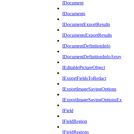
IDocument
IDocuments
IDocumentExportResults
IDocumentsExportResults
IDocumentDefinitionInfo
IDocumentDefinitionInfoArray
IEditablePictureObject
IExportFieldsToRedact
IExportImageSavingOptions
IExportImageSavingOptionsEx
IField
IFieldRegion
IFieldRegions