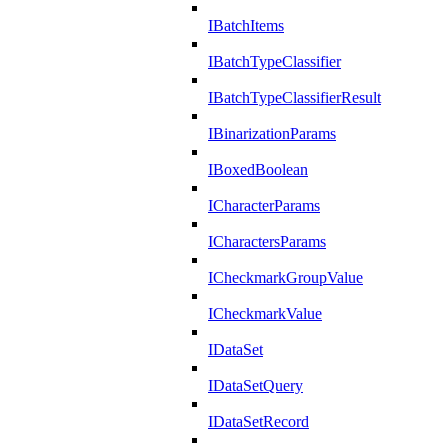
IBatchItems
IBatchTypeClassifier
IBatchTypeClassifierResult
IBinarizationParams
IBoxedBoolean
ICharacterParams
ICharactersParams
ICheckmarkGroupValue
ICheckmarkValue
IDataSet
IDataSetQuery
IDataSetRecord