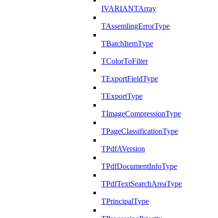
IVARIANTArray
TAssemlingErrorType
TBatchItemType
TColorToFilter
TExportFieldType
TExportType
TImageCompressionType
TPageClassificationType
TPdfAVersion
TPdfDocumentInfoType
TPdfTextSearchAreaType
TPrincipalType