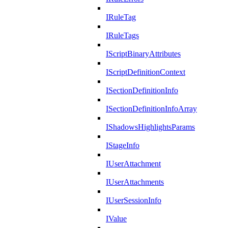
IRuleTag
IRuleTags
IScriptBinaryAttributes
IScriptDefinitionContext
ISectionDefinitionInfo
ISectionDefinitionInfoArray
IShadowsHighlightsParams
IStageInfo
IUserAttachment
IUserAttachments
IUserSessionInfo
IValue