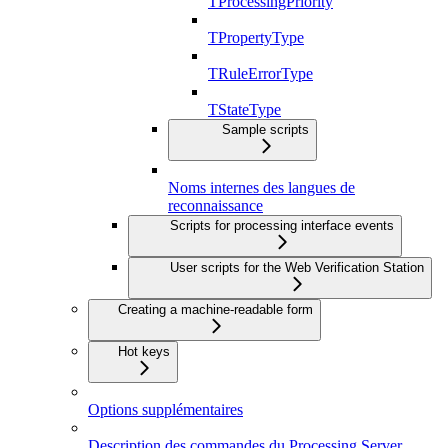
TProcessingPriority
TPropertyType
TRuleErrorType
TStateType
Sample scripts
Noms internes des langues de
reconnaissance
Scripts for processing interface events
User scripts for the Web Verification Station
Creating a machine-readable form
Hot keys
Options supplémentaires
Description des commandes du Processing Server