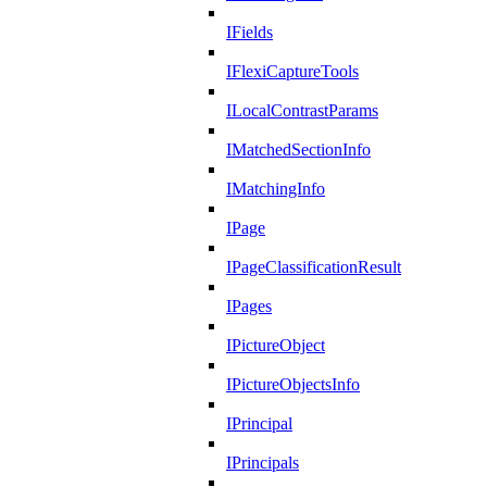
IFields
IFlexiCaptureTools
ILocalContrastParams
IMatchedSectionInfo
IMatchingInfo
IPage
IPageClassificationResult
IPages
IPictureObject
IPictureObjectsInfo
IPrincipal
IPrincipals