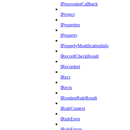
IProcessingCallback
IProject
IProperties
IProperty
IPropertyModificationInfo
IRecordCheckResult
IRecordset
IRect
IRects
IRoutingRuleResult
IRuleContext
IRuleError
IRuleErrors