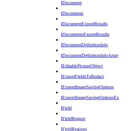
IDocument
IDocuments
IDocumentExportResults
IDocumentsExportResults
IDocumentDefinitionInfo
IDocumentDefinitionInfoArray
IEditablePictureObject
IExportFieldsToRedact
IExportImageSavingOptions
IExportImageSavingOptionsEx
IField
IFieldRegion
IFieldRegions