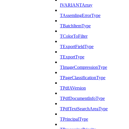
IVARIANTArray
TAssemlingErrorType
TBatchItemType
TColorToFilter
TExportFieldType
TExportType
TImageCompressionType
TPageClassificationType
TPdfAVersion
TPdfDocumentInfoType
TPdfTextSearchAreaType
TPrincipalType