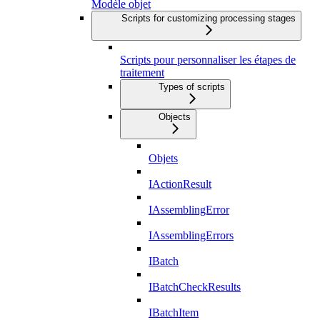
Modèle objet
Scripts for customizing processing stages
Scripts pour personnaliser les étapes de
traitement
Types of scripts
Objects
Objets
IActionResult
IAssemblingError
IAssemblingErrors
IBatch
IBatchCheckResults
IBatchItem