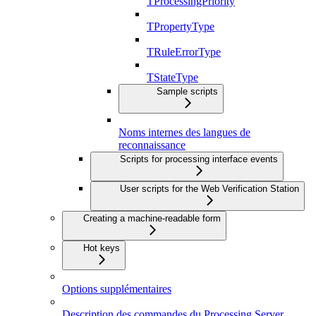
TProcessingPriority
TPropertyType
TRuleErrorType
TStateType
Sample scripts
Noms internes des langues de
reconnaissance
Scripts for processing interface events
User scripts for the Web Verification Station
Creating a machine-readable form
Hot keys
Options supplémentaires
Description des commandes du Processing Server