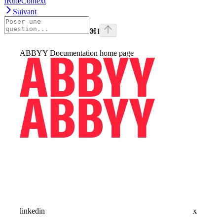
IRuleContext
Suivant
⌘
I
ABBYY Documentation
home page
linkedin
x