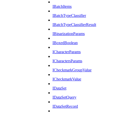
IBatchItems
IBatchTypeClassifier
IBatchTypeClassifierResult
IBinarizationParams
IBoxedBoolean
ICharacterParams
ICharactersParams
ICheckmarkGroupValue
ICheckmarkValue
IDataSet
IDataSetQuery
IDataSetRecord