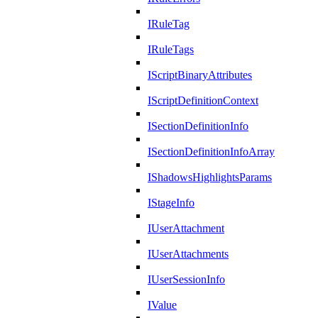
IRuleTag
IRuleTags
IScriptBinaryAttributes
IScriptDefinitionContext
ISectionDefinitionInfo
ISectionDefinitionInfoArray
IShadowsHighlightsParams
IStageInfo
IUserAttachment
IUserAttachments
IUserSessionInfo
IValue