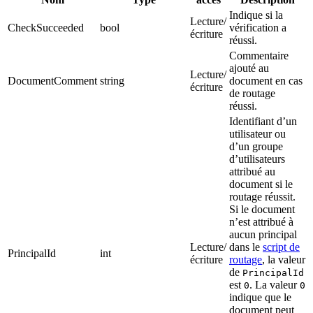
Indique si la
Lecture/
CheckSucceeded
bool
vérification a
écriture
réussi.
Commentaire
ajouté au
Lecture/
DocumentComment
string
document en cas
écriture
de routage
réussi.
Identifiant d’un
utilisateur ou
d’un groupe
d’utilisateurs
attribué au
document si le
routage réussit.
Si le document
n’est attribué à
aucun principal
Lecture/
dans le
script de
PrincipalId
int
écriture
routage
, la valeur
de
PrincipalId
est
. La valeur
0
0
indique que le
document peut