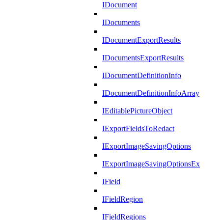
IDocument
IDocuments
IDocumentExportResults
IDocumentsExportResults
IDocumentDefinitionInfo
IDocumentDefinitionInfoArray
IEditablePictureObject
IExportFieldsToRedact
IExportImageSavingOptions
IExportImageSavingOptionsEx
IField
IFieldRegion
IFieldRegions