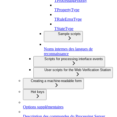
TProcessingPriority
TPropertyType
TRuleErrorType
TStateType
Sample scripts
Noms internes des langues de
reconnaissance
Scripts for processing interface events
User scripts for the Web Verification Station
Creating a machine-readable form
Hot keys
Options supplémentaires
Description des commandes du Processing Server