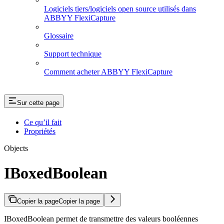
Logiciels tiers/logiciels open source utilisés dans
ABBYY FlexiCapture
Glossaire
Support technique
Comment acheter ABBYY FlexiCapture
Sur cette page
Ce qu’il fait
Propriétés
Objects
IBoxedBoolean
Copier la page
Copier la page
IBoxedBoolean permet de transmettre des valeurs booléennes