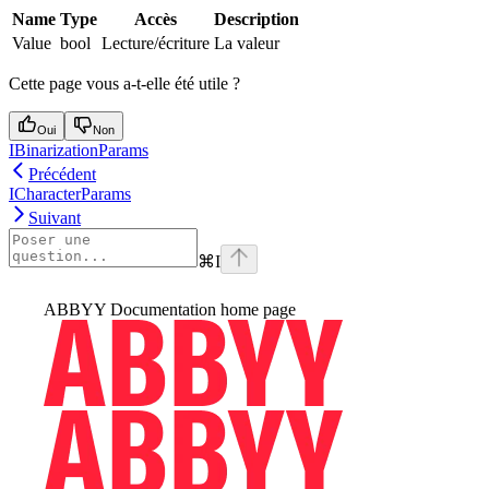
Name
Type
Accès
Description
Value
bool
Lecture/écriture
La valeur
Cette page vous a-t-elle été utile ?
Oui
Non
IBinarizationParams
Précédent
ICharacterParams
Suivant
⌘
I
ABBYY Documentation
home page