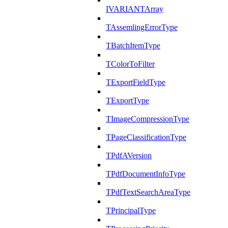
IVARIANTArray
TAssemlingErrorType
TBatchItemType
TColorToFilter
TExportFieldType
TExportType
TImageCompressionType
TPageClassificationType
TPdfAVersion
TPdfDocumentInfoType
TPdfTextSearchAreaType
TPrincipalType