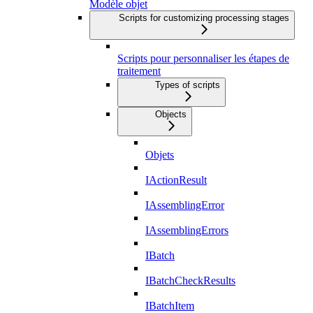
Modèle objet
Scripts for customizing processing stages
Scripts pour personnaliser les étapes de
traitement
Types of scripts
Objects
Objets
IActionResult
IAssemblingError
IAssemblingErrors
IBatch
IBatchCheckResults
IBatchItem