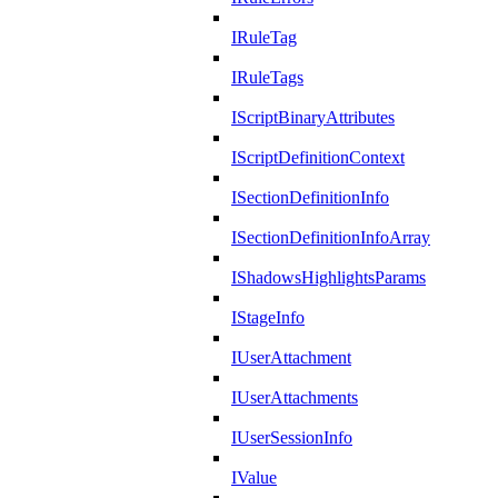
IRuleTag
IRuleTags
IScriptBinaryAttributes
IScriptDefinitionContext
ISectionDefinitionInfo
ISectionDefinitionInfoArray
IShadowsHighlightsParams
IStageInfo
IUserAttachment
IUserAttachments
IUserSessionInfo
IValue