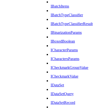
IBatchItems
IBatchTypeClassifier
IBatchTypeClassifierResult
IBinarizationParams
IBoxedBoolean
ICharacterParams
ICharactersParams
ICheckmarkGroupValue
ICheckmarkValue
IDataSet
IDataSetQuery
IDataSetRecord