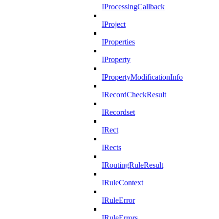
IProcessingCallback
IProject
IProperties
IProperty
IPropertyModificationInfo
IRecordCheckResult
IRecordset
IRect
IRects
IRoutingRuleResult
IRuleContext
IRuleError
IRuleErrors