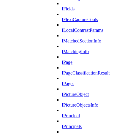
IFields
IFlexiCaptureTools
ILocalContrastParams
IMatchedSectionInfo
IMatchingInfo
IPage
IPageClassificationResult
IPages
IPictureObject
IPictureObjectsInfo
IPrincipal
IPrincipals