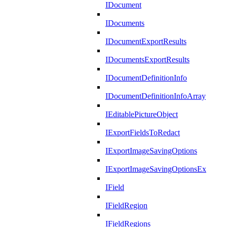
IDocument
IDocuments
IDocumentExportResults
IDocumentsExportResults
IDocumentDefinitionInfo
IDocumentDefinitionInfoArray
IEditablePictureObject
IExportFieldsToRedact
IExportImageSavingOptions
IExportImageSavingOptionsEx
IField
IFieldRegion
IFieldRegions