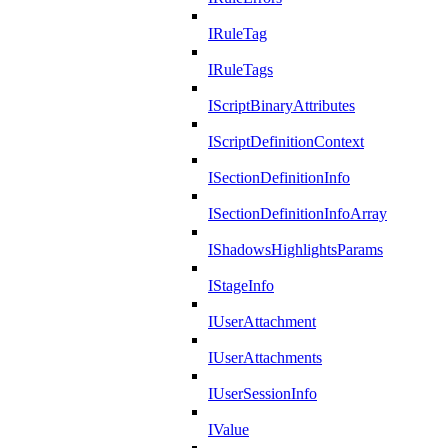
IRuleTag
IRuleTags
IScriptBinaryAttributes
IScriptDefinitionContext
ISectionDefinitionInfo
ISectionDefinitionInfoArray
IShadowsHighlightsParams
IStageInfo
IUserAttachment
IUserAttachments
IUserSessionInfo
IValue