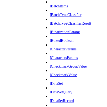
IBatchItems
IBatchTypeClassifier
IBatchTypeClassifierResult
IBinarizationParams
IBoxedBoolean
ICharacterParams
ICharactersParams
ICheckmarkGroupValue
ICheckmarkValue
IDataSet
IDataSetQuery
IDataSetRecord