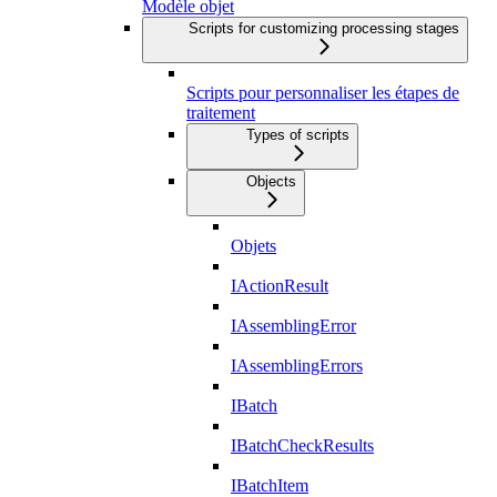
Modèle objet
Scripts for customizing processing stages
Scripts pour personnaliser les étapes de
traitement
Types of scripts
Objects
Objets
IActionResult
IAssemblingError
IAssemblingErrors
IBatch
IBatchCheckResults
IBatchItem