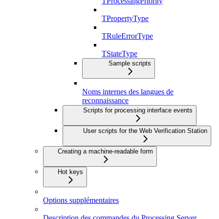
TProcessingPriority
TPropertyType
TRuleErrorType
TStateType
Sample scripts
Noms internes des langues de
reconnaissance
Scripts for processing interface events
User scripts for the Web Verification Station
Creating a machine-readable form
Hot keys
Options supplémentaires
Description des commandes du Processing Server