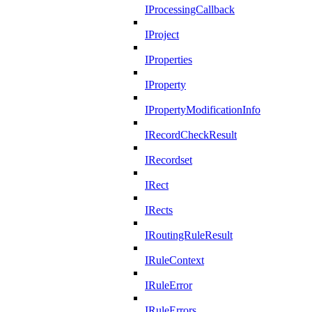
IProcessingCallback
IProject
IProperties
IProperty
IPropertyModificationInfo
IRecordCheckResult
IRecordset
IRect
IRects
IRoutingRuleResult
IRuleContext
IRuleError
IRuleErrors