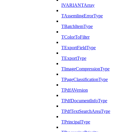
IVARIANTArray
TAssemlingErrorType
TBatchItemType
TColorToFilter
TExportFieldType
TExportType
TImageCompressionType
TPageClassificationType
TPdfAVersion
TPdfDocumentInfoType
TPdfTextSearchAreaType
TPrincipalType