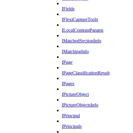
IFields
IFlexiCaptureTools
ILocalContrastParams
IMatchedSectionInfo
IMatchingInfo
IPage
IPageClassificationResult
IPages
IPictureObject
IPictureObjectsInfo
IPrincipal
IPrincipals