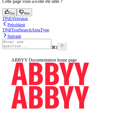
Cette page vous a-t-elle été utile ?
Oui
Non
TPdfAVersion
Précédent
TPdfTextSearchAreaType
Suivant
⌘
I
ABBYY Documentation
home page