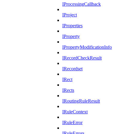
IProcessingCallback
IProject
IProperties
IProperty
IPropertyModificationInfo
IRecordCheckResult
IRecordset
IRect
IRects
IRoutingRuleResult
IRuleContext
IRuleError
IRuleErrors