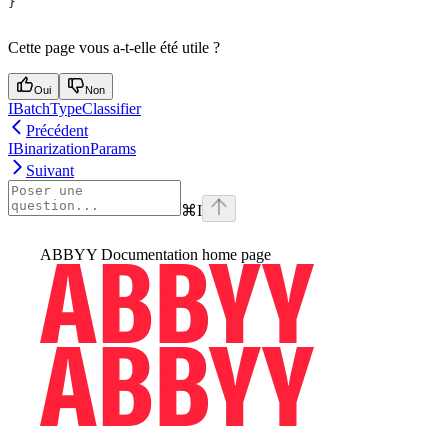
}
Cette page vous a-t-elle été utile ?
Oui
Non
IBatchTypeClassifier
Précédent
IBinarizationParams
Suivant
⌘
I
ABBYY Documentation
home page