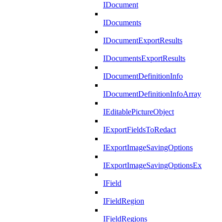
IDocument
IDocuments
IDocumentExportResults
IDocumentsExportResults
IDocumentDefinitionInfo
IDocumentDefinitionInfoArray
IEditablePictureObject
IExportFieldsToRedact
IExportImageSavingOptions
IExportImageSavingOptionsEx
IField
IFieldRegion
IFieldRegions