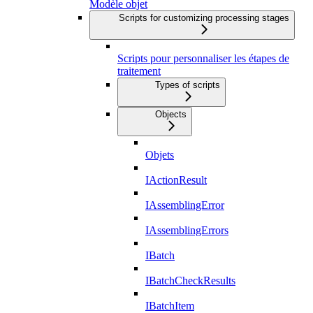
Modèle objet
Scripts for customizing processing stages
Scripts pour personnaliser les étapes de
traitement
Types of scripts
Objects
Objets
IActionResult
IAssemblingError
IAssemblingErrors
IBatch
IBatchCheckResults
IBatchItem