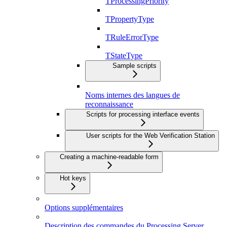
TProcessingPriority
TPropertyType
TRuleErrorType
TStateType
Sample scripts
Noms internes des langues de
reconnaissance
Scripts for processing interface events
User scripts for the Web Verification Station
Creating a machine-readable form
Hot keys
Options supplémentaires
Description des commandes du Processing Server