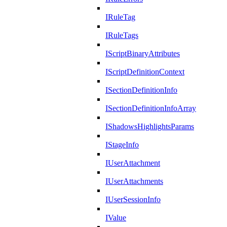
IRuleTag
IRuleTags
IScriptBinaryAttributes
IScriptDefinitionContext
ISectionDefinitionInfo
ISectionDefinitionInfoArray
IShadowsHighlightsParams
IStageInfo
IUserAttachment
IUserAttachments
IUserSessionInfo
IValue