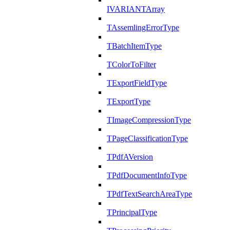
IVARIANTArray
TAssemlingErrorType
TBatchItemType
TColorToFilter
TExportFieldType
TExportType
TImageCompressionType
TPageClassificationType
TPdfAVersion
TPdfDocumentInfoType
TPdfTextSearchAreaType
TPrincipalType