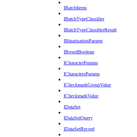
IBatchItems
IBatchTypeClassifier
IBatchTypeClassifierResult
IBinarizationParams
IBoxedBoolean
ICharacterParams
ICharactersParams
ICheckmarkGroupValue
ICheckmarkValue
IDataSet
IDataSetQuery
IDataSetRecord