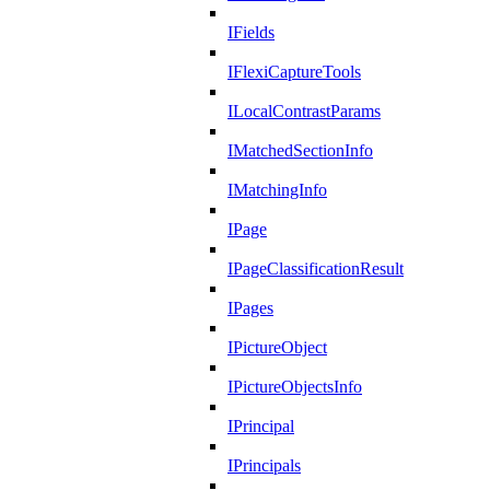
IFields
IFlexiCaptureTools
ILocalContrastParams
IMatchedSectionInfo
IMatchingInfo
IPage
IPageClassificationResult
IPages
IPictureObject
IPictureObjectsInfo
IPrincipal
IPrincipals