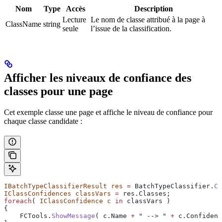
Nom
Type
Accès
Description
Lecture
Le nom de classe attribué à la page à
ClassName
string
seule
l’issue de la classification.
Afficher les niveaux de confiance des
classes pour une page
Cet exemple classe une page et affiche le niveau de confiance pour
chaque classe candidate :
IBatchTypeClassifierResult
 res
 =
 BatchTypeClassifier
.
Cl
IClassConfidences
 classVars
 =
 res
.
Classes
;
foreach
( 
IClassConfidence
 c
 in
 classVars
 )
{
    FCTools
.
ShowMessage
( 
c
.
Name
 +
 " --> "
 +
 c
.
Confidenc