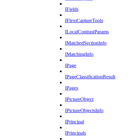
IFields
IFlexiCaptureTools
ILocalContrastParams
IMatchedSectionInfo
IMatchingInfo
IPage
IPageClassificationResult
IPages
IPictureObject
IPictureObjectsInfo
IPrincipal
IPrincipals