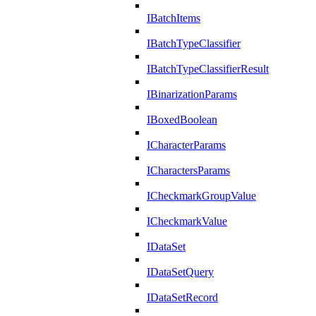
IBatchItems
IBatchTypeClassifier
IBatchTypeClassifierResult
IBinarizationParams
IBoxedBoolean
ICharacterParams
ICharactersParams
ICheckmarkGroupValue
ICheckmarkValue
IDataSet
IDataSetQuery
IDataSetRecord