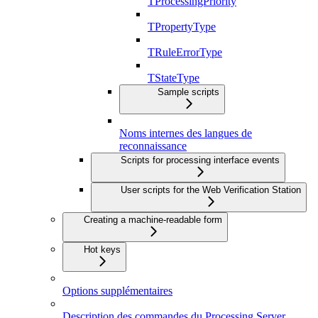
TProcessingPriority
TPropertyType
TRuleErrorType
TStateType
Sample scripts
Noms internes des langues de
reconnaissance
Scripts for processing interface events
User scripts for the Web Verification Station
Creating a machine-readable form
Hot keys
Options supplémentaires
Description des commandes du Processing Server