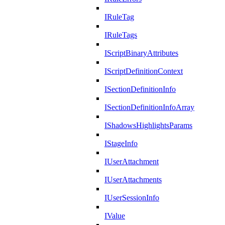
IRuleTag
IRuleTags
IScriptBinaryAttributes
IScriptDefinitionContext
ISectionDefinitionInfo
ISectionDefinitionInfoArray
IShadowsHighlightsParams
IStageInfo
IUserAttachment
IUserAttachments
IUserSessionInfo
IValue