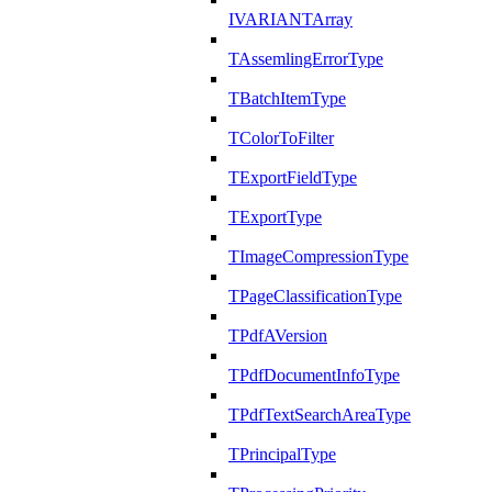
IVARIANTArray
TAssemlingErrorType
TBatchItemType
TColorToFilter
TExportFieldType
TExportType
TImageCompressionType
TPageClassificationType
TPdfAVersion
TPdfDocumentInfoType
TPdfTextSearchAreaType
TPrincipalType