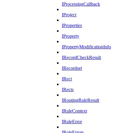
IProcessingCallback
IProject
IProperties
IProperty
IPropertyModificationInfo
IRecordCheckResult
IRecordset
IRect
IRects
IRoutingRuleResult
IRuleContext
IRuleError
IRuleErrors