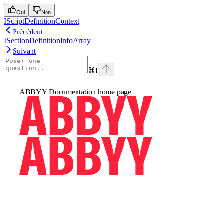
Oui
Non
IScriptDefinitionContext
Précédent
ISectionDefinitionInfoArray
Suivant
⌘
I
ABBYY Documentation
home page