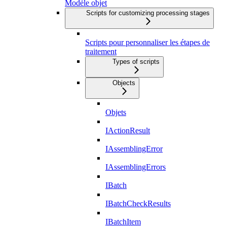
Modèle objet
Scripts for customizing processing stages
Scripts pour personnaliser les étapes de
traitement
Types of scripts
Objects
Objets
IActionResult
IAssemblingError
IAssemblingErrors
IBatch
IBatchCheckResults
IBatchItem