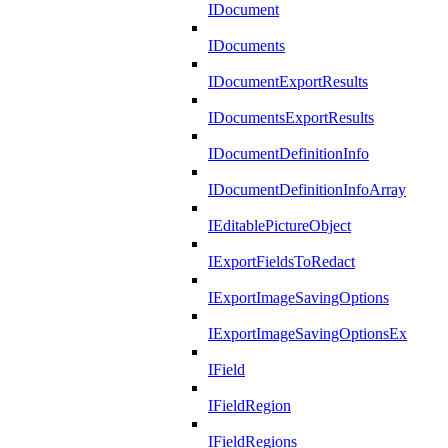
IDocument
IDocuments
IDocumentExportResults
IDocumentsExportResults
IDocumentDefinitionInfo
IDocumentDefinitionInfoArray
IEditablePictureObject
IExportFieldsToRedact
IExportImageSavingOptions
IExportImageSavingOptionsEx
IField
IFieldRegion
IFieldRegions