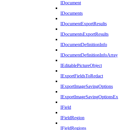
IDocument
IDocuments
IDocumentExportResults
IDocumentsExportResults
IDocumentDefinitionInfo
IDocumentDefinitionInfoArray
IEditablePictureObject
IExportFieldsToRedact
IExportImageSavingOptions
IExportImageSavingOptionsEx
IField
IFieldRegion
IFieldRegions