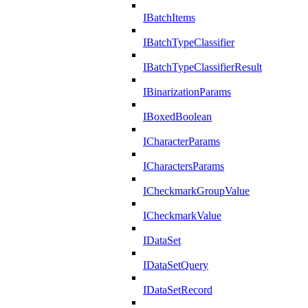
IBatchItems
IBatchTypeClassifier
IBatchTypeClassifierResult
IBinarizationParams
IBoxedBoolean
ICharacterParams
ICharactersParams
ICheckmarkGroupValue
ICheckmarkValue
IDataSet
IDataSetQuery
IDataSetRecord