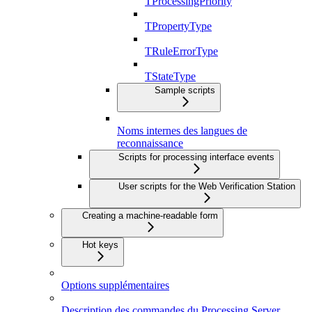
TProcessingPriority
TPropertyType
TRuleErrorType
TStateType
Sample scripts
Noms internes des langues de
reconnaissance
Scripts for processing interface events
User scripts for the Web Verification Station
Creating a machine-readable form
Hot keys
Options supplémentaires
Description des commandes du Processing Server