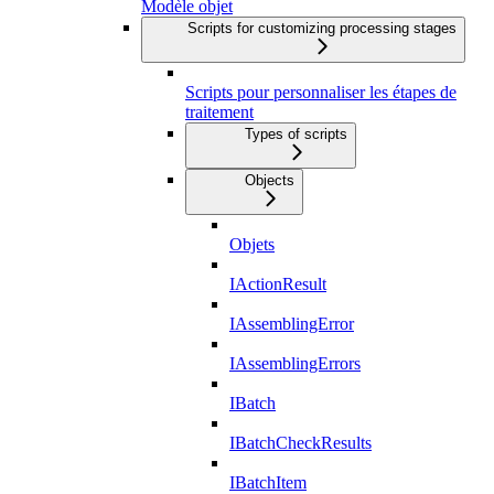
Modèle objet
Scripts for customizing processing stages
Scripts pour personnaliser les étapes de
traitement
Types of scripts
Objects
Objets
IActionResult
IAssemblingError
IAssemblingErrors
IBatch
IBatchCheckResults
IBatchItem