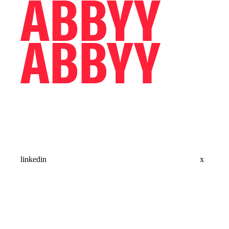
linkedin
x