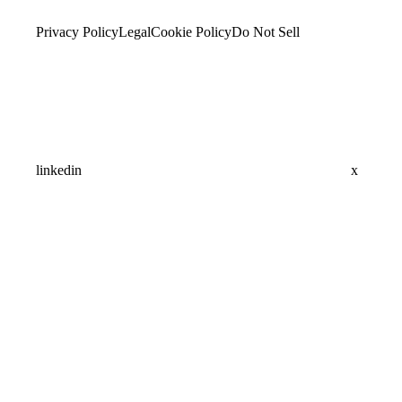
Privacy Policy
Legal
Cookie Policy
Do Not Sell
linkedin
x
Assistant