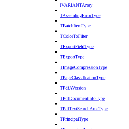
IVARIANTArray
TAssemlingErrorType
TBatchItemType
TColorToFilter
TExportFieldType
TExportType
TImageCompressionType
TPageClassificationType
TPdfAVersion
TPdfDocumentInfoType
TPdfTextSearchAreaType
TPrincipalType