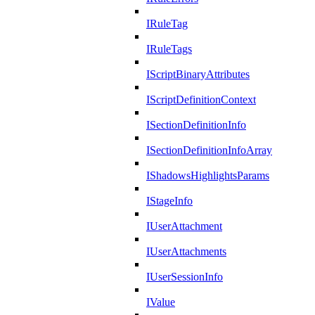
IRuleTag
IRuleTags
IScriptBinaryAttributes
IScriptDefinitionContext
ISectionDefinitionInfo
ISectionDefinitionInfoArray
IShadowsHighlightsParams
IStageInfo
IUserAttachment
IUserAttachments
IUserSessionInfo
IValue