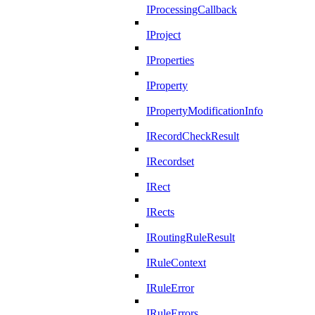
IProcessingCallback
IProject
IProperties
IProperty
IPropertyModificationInfo
IRecordCheckResult
IRecordset
IRect
IRects
IRoutingRuleResult
IRuleContext
IRuleError
IRuleErrors