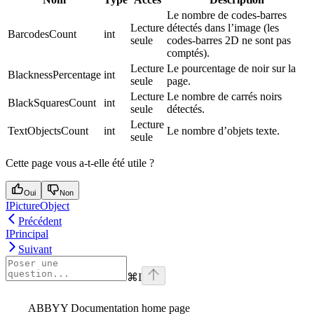
Le nombre de codes-barres
Lecture
détectés dans l’image (les
BarcodesCount
int
seule
codes-barres 2D ne sont pas
comptés).
Lecture
Le pourcentage de noir sur la
BlacknessPercentage
int
seule
page.
Lecture
Le nombre de carrés noirs
BlackSquaresCount
int
seule
détectés.
Lecture
TextObjectsCount
int
Le nombre d’objets texte.
seule
Cette page vous a-t-elle été utile ?
Oui
Non
IPictureObject
Précédent
IPrincipal
Suivant
⌘
I
ABBYY Documentation
home page