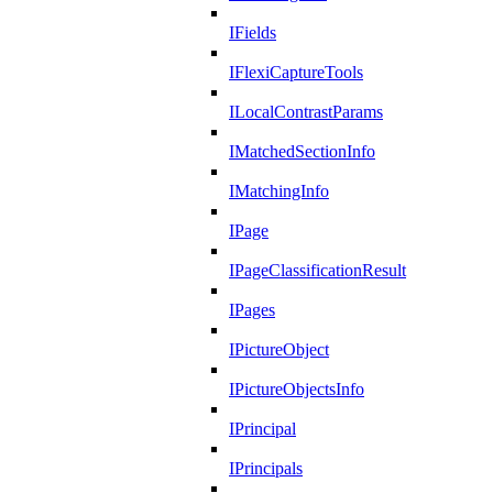
IFields
IFlexiCaptureTools
ILocalContrastParams
IMatchedSectionInfo
IMatchingInfo
IPage
IPageClassificationResult
IPages
IPictureObject
IPictureObjectsInfo
IPrincipal
IPrincipals