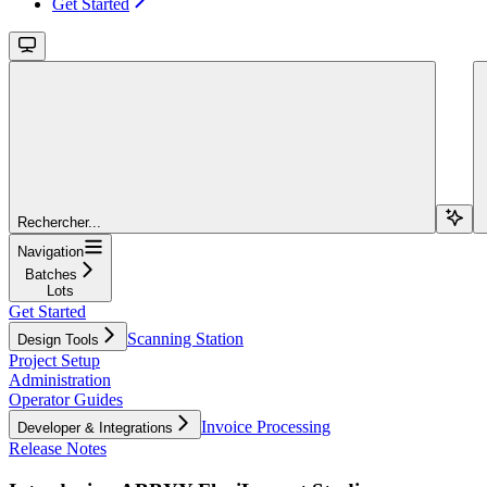
Get Started
Rechercher...
Navigation
Batches
Lots
Get Started
Scanning Station
Design Tools
Project Setup
Administration
Operator Guides
Invoice Processing
Developer & Integrations
Release Notes