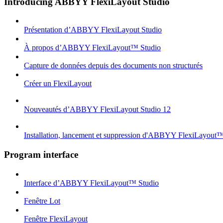
Introducing ABBYY FlexiLayout Studio
Présentation d’ABBYY FlexiLayout Studio
À propos d’ABBYY FlexiLayout™ Studio
Capture de données depuis des documents non structurés
Créer un FlexiLayout
Nouveautés d’ABBYY FlexiLayout Studio 12
Installation, lancement et suppression d'ABBYY FlexiLayout
Program interface
Interface d’ABBYY FlexiLayout™ Studio
Fenêtre Lot
Fenêtre FlexiLayout