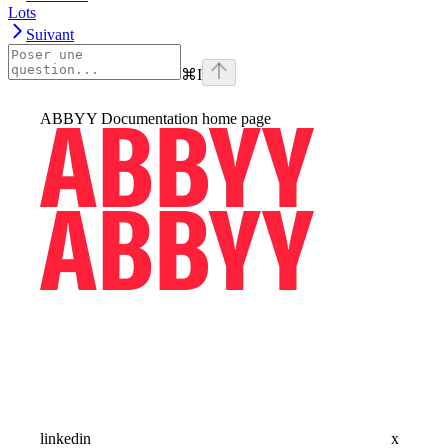
Lots
Suivant
⌘
I
ABBYY Documentation
home page
linkedin
x