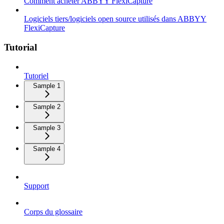
Comment acheter ABBYY FlexiCapture
Logiciels tiers/logiciels open source utilisés dans ABBYY
FlexiCapture
Tutorial
Tutoriel
Sample 1
Sample 2
Sample 3
Sample 4
Support
Corps du glossaire