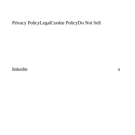
Privacy Policy
Legal
Cookie Policy
Do Not Sell
linkedin
x
Assistant