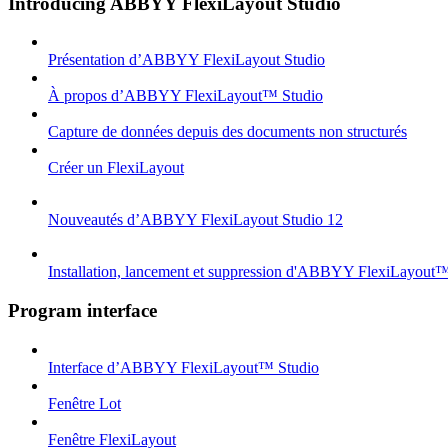
Introducing ABBYY FlexiLayout Studio
Présentation d’ABBYY FlexiLayout Studio
À propos d’ABBYY FlexiLayout™ Studio
Capture de données depuis des documents non structurés
Créer un FlexiLayout
Nouveautés d’ABBYY FlexiLayout Studio 12
Installation, lancement et suppression d'ABBYY FlexiLayout
Program interface
Interface d’ABBYY FlexiLayout™ Studio
Fenêtre Lot
Fenêtre FlexiLayout