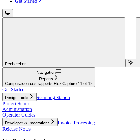
Get Started
Rechercher...
Navigation
Reports
Comparaison des rapports FlexiCapture 11 et 12
Get Started
Scanning Station
Design Tools
Project Setup
Administration
Operator Guides
Invoice Processing
Developer & Integrations
Release Notes